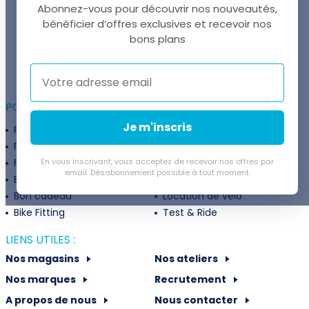
Abonnez-vous pour découvrir nos nouveautés,
bénéficier d’offres exclusives et recevoir nos
UNE QUESTION ?
bons plans
Thomas est là pour vous !
+41 22 307 02 00
POUR ALLER PLUS LOIN :
Je m'inscris
Programme fidélité
Entreprises
Financement
Services
Flexibilité de paiement
En vous inscrivant, vous acceptez de recevoir nos offres par
Subventions
email. Désabonnement possible à tout moment.
Extension de garantie
Politique de retour
Bon cadeau
Location de vélo
Bike Fitting
Test & Ride
LIENS UTILES :
Nos magasins
Nos ateliers
Nos marques
Recrutement
A propos de nous
Nous contacter