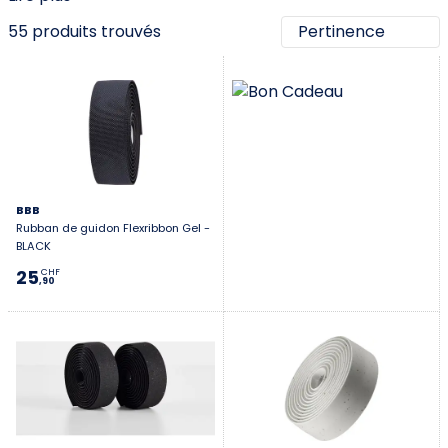
55 produits trouvés
BBB
Rubban de guidon Flexribbon Gel -
BLACK
25
CHF
,90