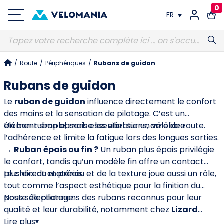
0
FR
FR
/
Route
/
Périphériques
/
Rubans de guidon
DE
Rubans de guidon
Le
ruban de guidon
influence directement le confort
des mains et la sensation de pilotage. C’est un
élément simple, mais essentiel sur un vélo de route.
Un bon ruban absorbe les vibrations, améliore
l’adhérence et limite la fatigue lors des longues sorties.
→
Ruban épais ou fin ?
Un ruban plus épais privilégie
le confort, tandis qu’un modèle fin offre un contact
plus direct et précis.
Le choix du matériau et de la texture joue aussi un rôle,
tout comme l’aspect esthétique pour la finition du
poste de pilotage.
Nous sélectionnons des rubans reconnus pour leur
qualité et leur durabilité, notamment chez
Lizard
Skins
Lire plus
,
Bontrager
et
Brooks
.
▾