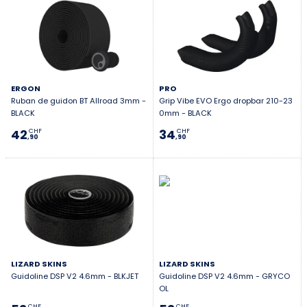
ERGON
PRO
Ruban de guidon BT Allroad 3mm -
Grip Vibe EVO Ergo dropbar 210-23
BLACK
0mm - BLACK
42
34
CHF
CHF
,90
,90
LIZARD SKINS
LIZARD SKINS
Guidoline DSP V2 4.6mm - BLKJET
Guidoline DSP V2 4.6mm - GRYCO
OL
CHF
CHF