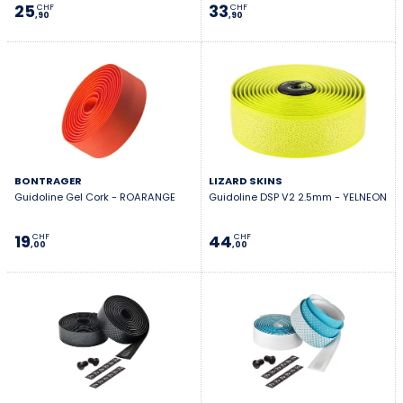
25
33
CHF
CHF
,90
,90
BONTRAGER
LIZARD SKINS
Guidoline Gel Cork - ROARANGE
Guidoline DSP V2 2.5mm - YELNEON
19
44
CHF
CHF
,00
,00