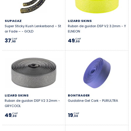
SUPACAZ
LIZARD SKINS
Super Sticky Kush Lenkerband – St
Ruban de guidon DSP V2 3.2mm - Y
ar Fade – - GOLD
ELNEON
37
49
CHF
CHF
,90
,00
LIZARD SKINS
BONTRAGER
Ruban de guidon DSP V2 3.2mm -
Guidoline Gel Cork - PURULTRA
GRYCOOL
49
19
CHF
CHF
,00
,00