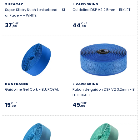
SUPACAZ
LIZARD SKINS
Super Sticky Kush Lenkerband – St
Guidoline DSP V2 2.5mm - BLKJET
ar Fade – - WHITE
37
44
CHF
CHF
,90
,00
BONTRAGER
LIZARD SKINS
Guidoline Gel Cork - BLUROYAL
Ruban de guidon DSP V2 3.2mm - B
LUCOBALT
19
49
CHF
CHF
,00
,00