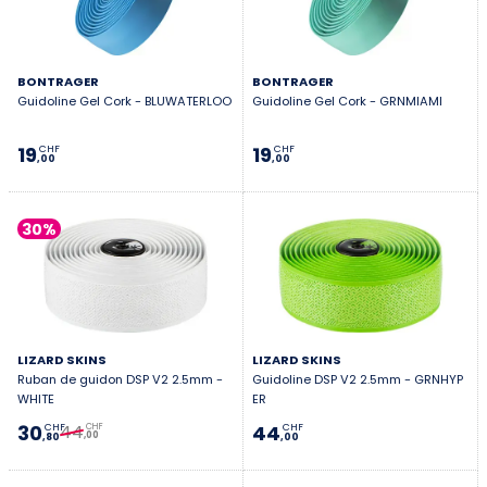
BONTRAGER
BONTRAGER
Guidoline Gel Cork - BLUWATERLOO
Guidoline Gel Cork - GRNMIAMI
19
19
CHF
CHF
,00
,00
30%
LIZARD SKINS
LIZARD SKINS
Ruban de guidon DSP V2 2.5mm -
Guidoline DSP V2 2.5mm - GRNHYP
WHITE
ER
44
30
44
CHF
CHF
CHF
,00
,80
,00