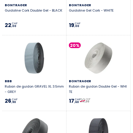
BONTRAGER
BONTRAGER
Guidoline Cork Double Gel - BLACK
Guidoline Gel Cork - WHITE
22
19
CHF
CHF
,00
,00
20%
BBB
BONTRAGER
Ruban de guidon GRAVEL XL 3.5mm
Ruban de guidon Double Gel - WHI
- GREY
TE
22
26
17
CHF
CHF
CHF
,00
,90
,60