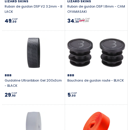
LIZARD SKINS
LIZARD SKINS
Ruban de guidon DSP V2 3.2mm - B
Ruban de guidon DSP 1.8mm - CAM
LACK
OYAMASAKI
49
49
34
CHF
CHF
CHF
,00
,00
,30
BBB
BBB
Guidoline Ultraribbon Gel 200x3cm
Bouchons de guidon route - BLACK
- BLACK
29
5
CHF
CHF
,90
,00