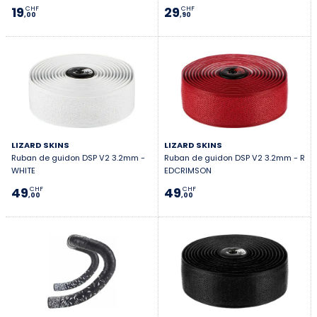
19
29
CHF
CHF
,00
,90
LIZARD SKINS
LIZARD SKINS
Ruban de guidon DSP V2 3.2mm -
Ruban de guidon DSP V2 3.2mm - R
WHITE
EDCRIMSON
49
49
CHF
CHF
,00
,00