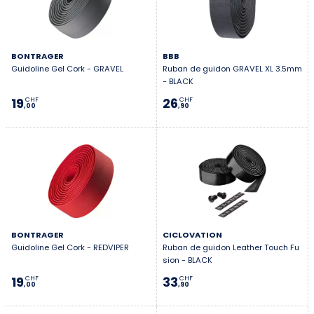
BONTRAGER
BBB
Guidoline Gel Cork - GRAVEL
Ruban de guidon GRAVEL XL 3.5mm
- BLACK
19
26
CHF
CHF
,00
,90
BONTRAGER
CICLOVATION
Guidoline Gel Cork - REDVIPER
Ruban de guidon Leather Touch Fu
sion - BLACK
19
33
CHF
CHF
,00
,90