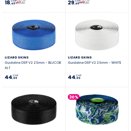
23
49
18
29
CHF
CHF
CHF
CHF
,00
,00
,40
,40
LIZARD SKINS
LIZARD SKINS
Guidoline DSP V2 2.5mm - BLUCOB
Guidoline DSP V2 2.5mm - WHITE
ALT
44
44
CHF
CHF
,00
,00
30%