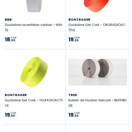
BBB
BONTRAGER
Guidoline raceribbon carbon - WHI
Guidoline Gel Cork - ORGRADIOAC
TE
TIVE
18
19
CHF
CHF
,00
,00
BONTRAGER
TREK
Guidoline Gel Cork - YELRADIOACTI
Ruban de Guidon Gelcork - BUFFBEI
VE
GE
19
19
CHF
CHF
,00
,00