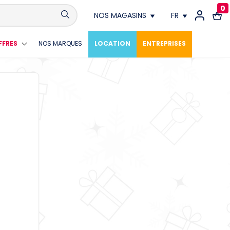
0
NOS MAGASINS
FR
Conthey
FR
FFRES
NOS MARQUES
LOCATION
ENTREPRISES
Crissier
DE
Fribourg
Genève
Lausanne
Meyrin
Neuchâtel
Vevey