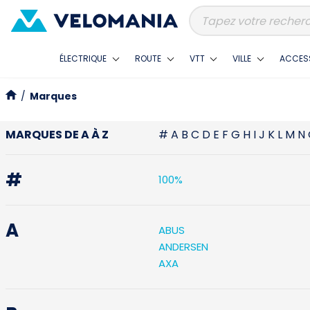
ÉLECTRIQUE
ROUTE
VTT
VILLE
ACCES
/
Marques
MARQUES DE A À Z
#
A
B
C
D
E
F
G
H
I
J
K
L
M
N
#
100%
A
ABUS
ANDERSEN
AXA