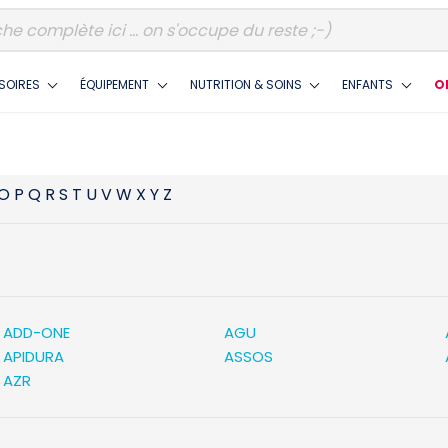
SOIRES
ÉQUIPEMENT
NUTRITION & SOINS
ENFANTS
O
O
P
Q
R
S
T
U
V
W
X
Y
Z
ADD-ONE
AGU
APIDURA
ASSOS
AZR