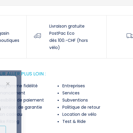
Livraison gratuite
gasin
PostPac Eco
boutiques
dès 100.-CHF (hors
vélo)
R ALLER PLUS LOIN :
✕
rogramme fidélité
Entreprises
inancement
Services
lexibilité de paiement
Subventions
xtension de garantie
Politique de retour
s
on cadeau
Location de vélo
ike Fitting
Test & Ride