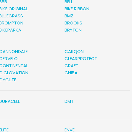
BBB
BELL
BIKE ORIGINAL
Villeneuve
BIKE RIBBON
BLUEGRASS
BMZ
BROMPTON
BROOKS
Yverdon
BIKEPARKA
BRYTON
Stromer Concept Store
CANNONDALE
CARQON
CERVELO
CLEARPROTECT
CONTINENTAL
CRAFT
CICLOVATION
CHIBA
CYCLITE
DURACELL
DMT
ELITE
ENVE