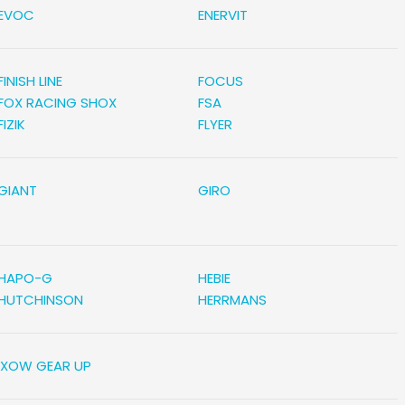
EVOC
ENERVIT
FINISH LINE
FOCUS
FOX RACING SHOX
FSA
FIZIK
FLYER
GIANT
GIRO
HAPO-G
HEBIE
HUTCHINSON
HERRMANS
IXOW GEAR UP