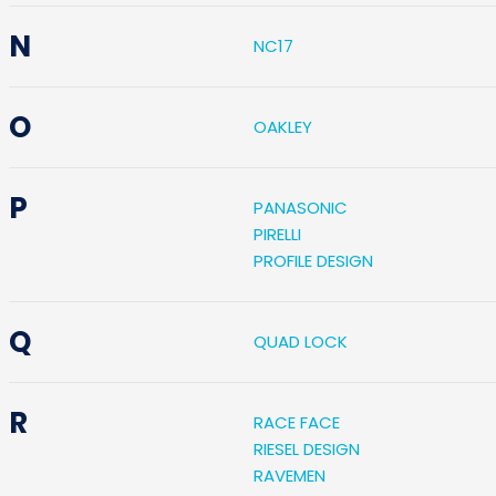
N
NC17
O
OAKLEY
P
PANASONIC
PIRELLI
PROFILE DESIGN
Q
QUAD LOCK
R
RACE FACE
RIESEL DESIGN
RAVEMEN