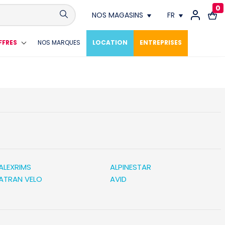
0
NOS MAGASINS
FR
Conthey
FR
FFRES
NOS MARQUES
LOCATION
ENTREPRISES
Crissier
DE
Fribourg
Genève
Lausanne
Meyrin
ALEXRIMS
ALPINESTAR
ATRAN VELO
AVID
Neuchâtel
Vevey