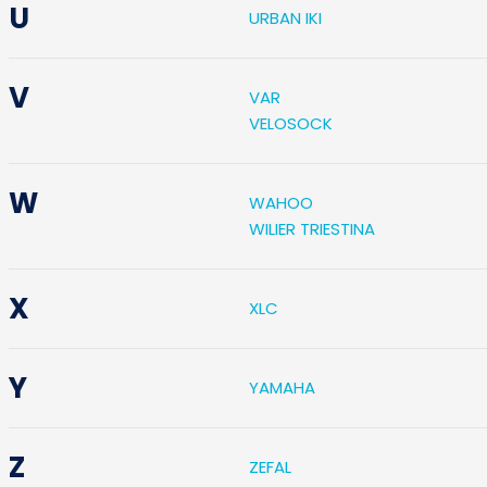
U
URBAN IKI
V
VAR
VELOSOCK
W
WAHOO
WILIER TRIESTINA
X
XLC
Y
YAMAHA
Z
ZEFAL