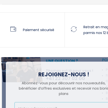
Retrait en ma
Paiement sécurisé
parmis nos 12 
POU
UNE QUESTION ?
P
Thomas est là pour vous !
REJOIGNEZ-NOUS !
F
+41 22 307 02 00
F
Abonnez-vous pour découvrir nos nouveautés,
E
bénéficier d’offres exclusives et recevoir nos bon
plans
B
B