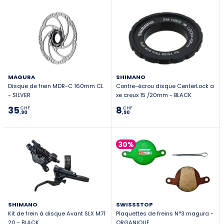
MAGURA
SHIMANO
Disque de frein MDR-C 160mm CL
Contre-écrou disque CenterLock a
- SILVER
xe creux 15 /20mm - BLACK
35
8
CHF
CHF
,90
,90
30%
SHIMANO
SWISSSTOP
Kit de frein à disque Avant SLX M71
Plaquettes de freins N°3 magura -
20 - BLACK
ORGANIQUE