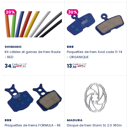
20%
30%
SHIMANO
BBB
Kit câbles et gaines de frein Route
Paquettes de frein Avid code 11-14
- RED
- ORGANIQUE
42
19
34
13
CHF
CHF
CHF
CHF
,90
,90
,30
,90
BBB
MAGURA
Plaquettes de freins FORMULA - RE
Disque de frein Storm SL 2.0 180m