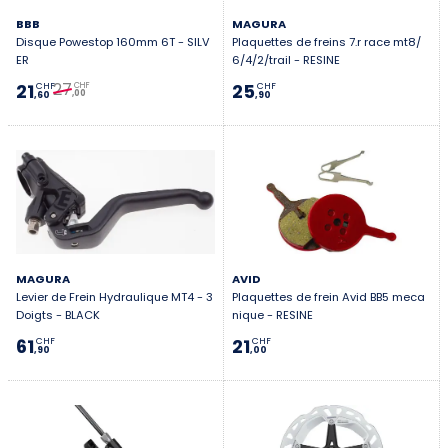
BBB
MAGURA
Disque Powestop 160mm 6T - SILV
Plaquettes de freins 7.r race mt8/
ER
6/4/2/trail - RESINE
27
21
25
CHF
CHF
CHF
,00
,60
,90
MAGURA
AVID
Levier de Frein Hydraulique MT4 - 3
Plaquettes de frein Avid BB5 meca
Doigts - BLACK
nique - RESINE
61
21
CHF
CHF
,90
,00