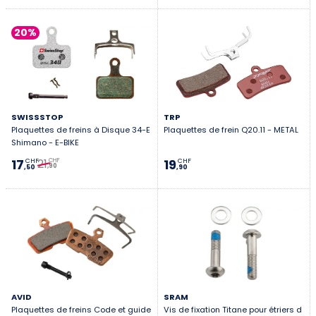
20%
SWISSSTOP
TRP
Plaquettes de freins à Disque 34-E
Plaquettes de frein Q20.11 - METAL
Shimano - E-BIKE
21
17
19
CHF
CHF
CHF
,90
,50
,90
AVID
SRAM
Plaquettes de freins Code et guide
Vis de fixation Titane pour étriers d