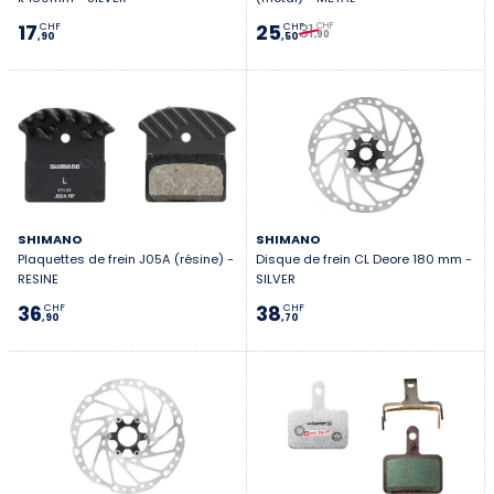
31
17
25
CHF
CHF
CHF
,90
,90
,50
SHIMANO
SHIMANO
Plaquettes de frein J05A (résine) -
Disque de frein CL Deore 180 mm -
RESINE
SILVER
36
38
CHF
CHF
,90
,70