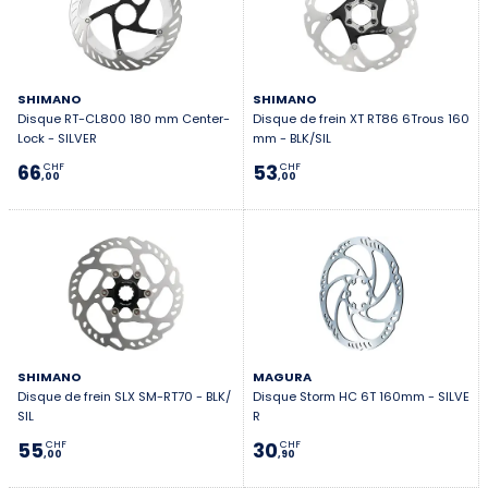
SHIMANO
SHIMANO
Disque RT-CL800 180 mm Center-
Disque de frein XT RT86 6Trous 160
Lock - SILVER
mm - BLK/SIL
66
53
CHF
CHF
,00
,00
SHIMANO
MAGURA
Disque de frein SLX SM-RT70 - BLK/
Disque Storm HC 6T 160mm - SILVE
SIL
R
55
30
CHF
CHF
,00
,90