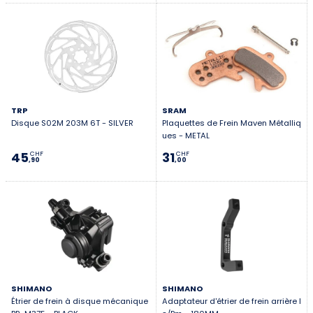
TRP
SRAM
Disque S02M 203M 6T - SILVER
Plaquettes de Frein Maven Métalliq
ues - METAL
45
31
CHF
CHF
,90
,00
SHIMANO
SHIMANO
Étrier de frein à disque mécanique
Adaptateur d'étrier de frein arrière I