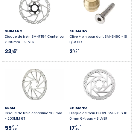
SHIMANO
SHIMANO
Disque de frein SM-RT54 Centerloc
Olive + pin pour durit SM-BH90 - SI
k 180mm - SILVER
L/GOLD
23
2
CHF
CHF
,90
,90
SRAM
SHIMANO
Disque de frein centerline 203mm
Disque de frein DEORE SM-RT56 16
- 203MM 6T
0 mm 6-trous - SILVER
59
17
CHF
CHF
,00
,90