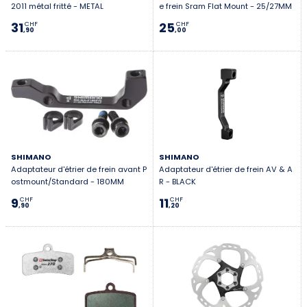
2011 métal fritté - METAL
e frein Sram Flat Mount - 25/27MM
31
25
CHF
CHF
,90
,00
SHIMANO
SHIMANO
Adaptateur d'étrier de frein avant P
Adaptateur d'étrier de frein AV & A
ostmount/Standard - 180MM
R - BLACK
9
11
CHF
CHF
,90
,20