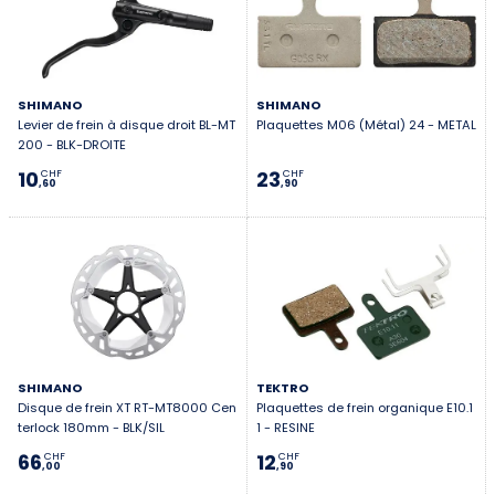
SHIMANO
SHIMANO
Levier de frein à disque droit BL-MT
Plaquettes M06 (Métal) 24 - METAL
200 - BLK-DROITE
10
23
CHF
CHF
,60
,90
SHIMANO
TEKTRO
Disque de frein XT RT-MT8000 Cen
Plaquettes de frein organique E10.1
terlock 180mm - BLK/SIL
1 - RESINE
66
12
CHF
CHF
,00
,90