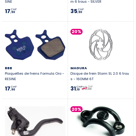
SINE
m 6 trous - SILVER
17
35
CHF
CHF
,90
,90
20%
BBB
MAGURA
Plaquettes de freins Formula Oro -
Disque de frein Storm SL 2.0 6 trou
RESINE
s - 160MM 6T
38
17
31
CHF
CHF
CHF
,90
,90
,10
20%