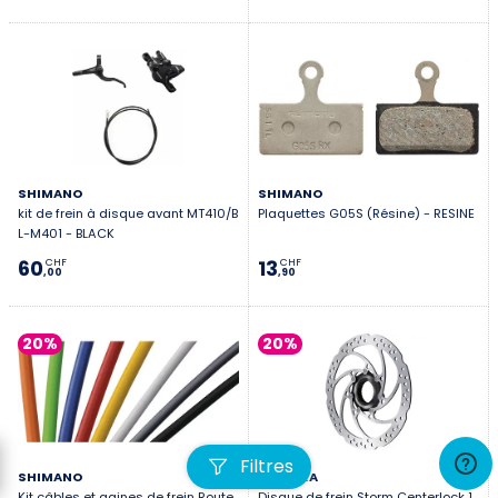
SHIMANO
SHIMANO
kit de frein à disque avant MT410/B
Plaquettes G05S (Résine) - RESINE
L-M401 - BLACK
60
13
CHF
CHF
,00
,90
20%
20%
Filtres
SHIMANO
MAGURA
Kit câbles et gaines de frein Route
Disque de frein Storm Centerlock 1