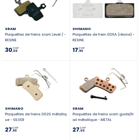
SRAM
SHIMANO
Plaquettes de freins sram Level / -
Plaquettes de frein G05A (résine) -
RESINE
RESINE
30
17
CHF
CHF
,00
,90
SHIMANO
SRAM
Plaquettes de freins D02S métalliq
Plaquettes de freins sram guide/tr
ue - SILVER
ail métallique - METAL
27
27
CHF
CHF
,90
,00