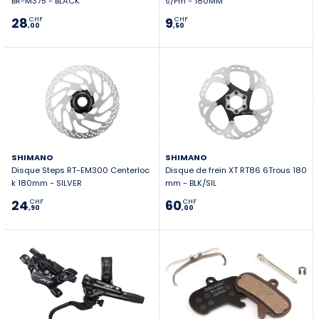
BR-M375 - BLACK
s/Pm - 180MM
28
9
CHF
CHF
,00
,50
SHIMANO
SHIMANO
Disque Steps RT-EM300 Centerloc
Disque de frein XT RT86 6Trous 180
k 180mm - SILVER
mm - BLK/SIL
24
60
CHF
CHF
,90
,00