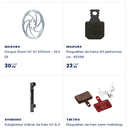
MAGURA
MAGURA
Disque Storm HC 6T 203mm - SILV
Plaquettes de freins 8.P performan
ER
ce - RESINE
30
23
CHF
CHF
,90
,90
SHIMANO
TEKTRO
Adaptateur d'étrier de frein AV & A
Plaquettes de frein semi-métalliqu