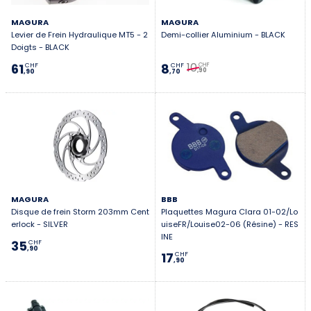
MAGURA
MAGURA
Levier de Frein Hydraulique MT5 - 2
Demi-collier Aluminium - BLACK
Doigts - BLACK
10
61
8
CHF
CHF
CHF
,90
,90
,70
MAGURA
BBB
Disque de frein Storm 203mm Cent
Plaquettes Magura Clara 01-02/Lo
erlock - SILVER
uiseFR/Louise02-06 (Résine) - RES
INE
35
CHF
,90
17
CHF
,90