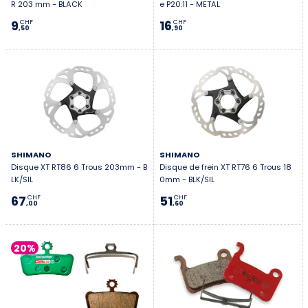
R 203 mm - BLACK
e P20.11 - METAL
9
16
CHF
CHF
,50
,90
SHIMANO
SHIMANO
Disque XT RT86 6 Trous 203mm - B
Disque de frein XT RT76 6 Trous 18
LK/SIL
0mm - BLK/SIL
67
51
CHF
CHF
,00
,60
20%