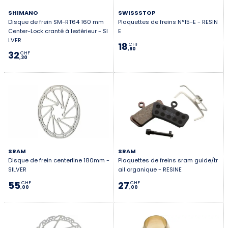
SHIMANO
SWISSSTOP
Disque de frein SM-RT64 160 mm
Plaquettes de freins N°15-E - RESIN
Center-Lock cranté à lextérieur - SI
E
LVER
18
CHF
,90
32
CHF
,30
SRAM
SRAM
Disque de frein centerline 180mm -
Plaquettes de freins sram guide/tr
SILVER
ail organique - RESINE
55
27
CHF
CHF
,00
,00