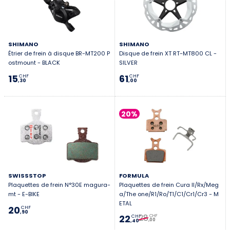
SHIMANO
SHIMANO
Étrier de frein à disque BR-MT200 P
Disque de frein XT RT-MT800 CL -
ostmount - BLACK
SILVER
15
61
CHF
CHF
,30
,00
20%
SWISSSTOP
FORMULA
Plaquettes de frein N°30E magura-
Plaquettes de frein Cura II/Rx/Meg
mt - E-BIKE
a/The one/R1/Ro/T1/C1/Cr1/Cr3 - M
ETAL
20
CHF
,90
28
22
CHF
CHF
,00
,40