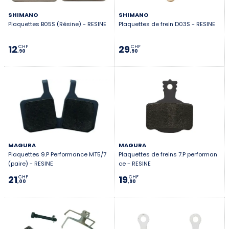
SHIMANO
SHIMANO
Plaquettes B05S (Résine) - RESINE
Plaquettes de frein D03S - RESINE
12
29
CHF
CHF
,90
,90
MAGURA
MAGURA
Plaquettes 9.P Performance MT5/7
Plaquettes de freins 7.P performan
(paire) - RESINE
ce - RESINE
21
19
CHF
CHF
,00
,90