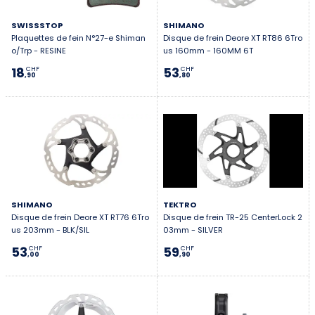
SWISSSTOP
SHIMANO
Plaquettes de fein N°27-e Shiman
Disque de frein Deore XT RT86 6Tro
o/Trp - RESINE
us 160mm - 160MM 6T
18
53
CHF
CHF
,90
,80
SHIMANO
TEKTRO
Disque de frein Deore XT RT76 6Tro
Disque de frein TR-25 CenterLock 2
us 203mm - BLK/SIL
03mm - SILVER
53
59
CHF
CHF
,00
,90