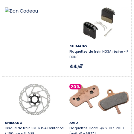
SHIMANO
Plaquettes de frein H03A résine - R
ESINE
44
CHF
,90
20%
SHIMANO
AVID
Disque de frein SM-RT54 Centerloc
Plaquettes Code 5/R 2007-2010
k 160mm - SILVER
(métal) - METAL