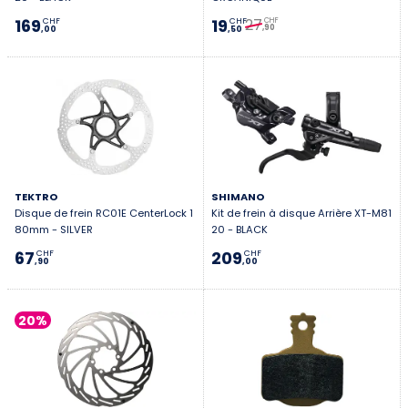
27
169
19
CHF
CHF
CHF
,90
,00
,50
TEKTRO
SHIMANO
Disque de frein RC01E CenterLock 1
Kit de frein à disque Arrière XT-M81
80mm - SILVER
20 - BLACK
67
209
CHF
CHF
,90
,00
20%