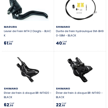
MAGURA
SHIMANO
Levier de Frein MT4 2 Doigts - BLAC
Durite de frein hydraulique SM-BH9
K
0-SBM - BLACK
61
40
CHF
CHF
,90
,90
SHIMANO
SHIMANO
Etrier de frein à disque BR-MT420 -
Étrier de frein à disque BR-MT410 -
BLACK
BLACK
62
22
CHF
CHF
,00
,60