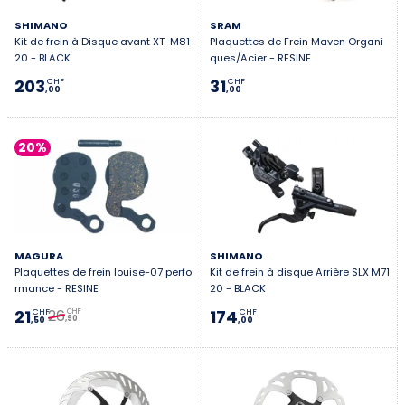
SHIMANO
SRAM
Kit de frein à Disque avant XT-M81
Plaquettes de Frein Maven Organi
20 - BLACK
ques/Acier - RESINE
203
31
CHF
CHF
,00
,00
20%
MAGURA
SHIMANO
Plaquettes de frein louise-07 perfo
Kit de frein à disque Arrière SLX M71
rmance - RESINE
20 - BLACK
26
21
174
CHF
CHF
CHF
,90
,50
,00