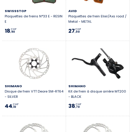
SWISSSTOP
AVID
Plaquettes de freins N°33 E - RESIN
Plaquettes de frein Elixir/Axs road /
E
Metal - METAL
18
27
CHF
CHF
,90
,00
SHIMANO
SHIMANO
Disque de frein VTT Deore SM-RT64
Kit de frein à disque arrière MT200
- SILVER
- BLACK
44
38
CHF
CHF
,10
,70