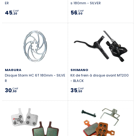
ER
s 180mm - SILVER
45
56
CHF
CHF
,20
,00
MAGURA
SHIMANO
Disque Storm HC 6T 180mm - SILVE
Kit de frein à disque avant MT200
R
- BLACK
30
35
CHF
CHF
,90
,50