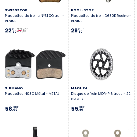
SWISSSTOP
KOOL-STOP
Plaquettes de freins N°31 XO trail -
Plaquettes de frein D630E Resine -
RESINE
RESINE
27
22
29
CHF
CHF
CHF
,90
,30
,90
SHIMANO
MAGURA
Plaquettes H03C Métal - METAL
Disque de frein MDR-P 6 trous - 22
0MM 6T
58
55
CHF
CHF
,00
,90