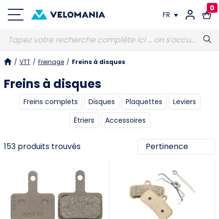
0
FR
FR
/
VTT
/
Freinage
/
Freins à disques
DE
Freins à disques
Freins complets
Disques
Plaquettes
Leviers
Étriers
Accessoires
153 produits trouvés