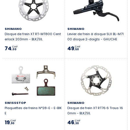
SHIMANO
SHIMANO
Disque de frein XT RT-MT800 Cent
Levier de frein à disque SLX BL-M71
erlock 203mm - BLK/SIL
00 disque 2-doigts - GAUCHE
74
49
CHF
CHF
,00
,50
SWISSSTOP
SHIMANO
Plaquettes de freins N°28-E - E-BIK
Disque de frein XT RT76 6 Trous 16
E
0mm - BLK/SIL
19
46
CHF
CHF
,90
,30