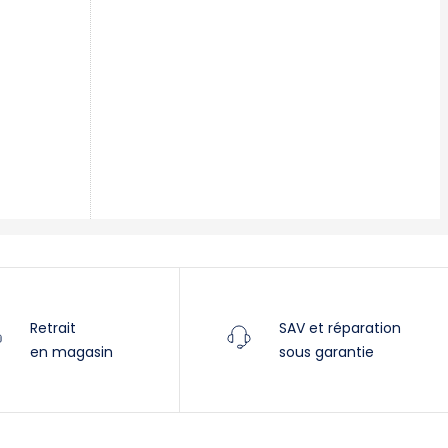
Villeneuve
Yverdon
Stromer Concept Store
Retrait
SAV et réparation
en magasin
sous garantie