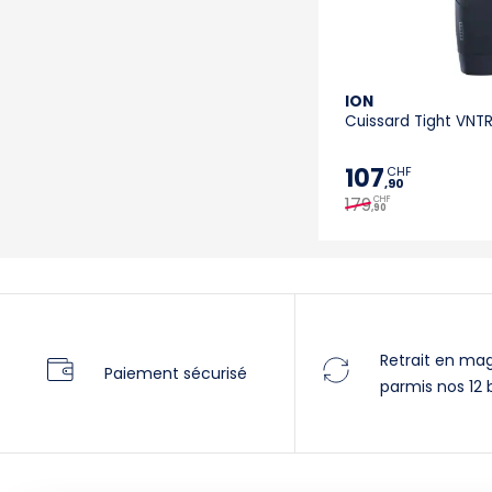
ION
Cuissard Tight VN
107
CHF
,90
179
CHF
,90
Retrait en ma
Paiement sécurisé
parmis nos 12 