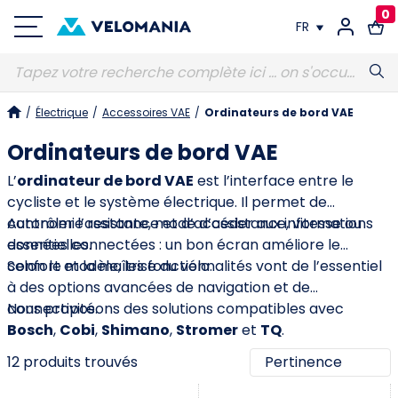
0
FR
FR
/
Électrique
/
Accessoires VAE
/
Ordinateurs de bord VAE
DE
Ordinateurs de bord VAE
L’
ordinateur de bord VAE
est l’interface entre le
cycliste et le système électrique. Il permet de
contrôler l’assistance et d’accéder aux informations
Autonomie restante, mode d’assistance, vitesse ou
essentielles.
données connectées : un bon écran améliore le
confort et la maîtrise du vélo.
Selon le modèle, les fonctionnalités vont de l’essentiel
à des options avancées de navigation et de
connectivité.
Nous proposons des solutions compatibles avec
Bosch
,
Cobi
,
Shimano
,
Stromer
et
TQ
.
12 produits trouvés