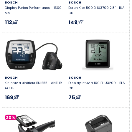
BOSCH
BOSCH
Display Purion Performance - 1300
Ecran Kiox 500 BHU3700 2,8" - BLA
MM
CK
112
149
CHF
CHF
,00
,00
BOSCH
BOSCH
Kit Intuvia ultérieur BUI255 - ANTHR
Display Intuvia 100 BHU3200 - BLA
ACITE
CK
169
75
CHF
CHF
,00
,00
20%