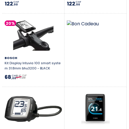
122
122
CHF
CHF
,00
,00
20%
BOSCH
Kit Display Intuvia 100 smart syste
m 31.8mm bhu3200 - BLACK
85
68
CHF
CHF
,00
,00