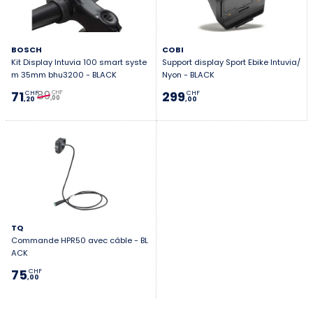
BOSCH
COBI
Kit Display Intuvia 100 smart syste
Support display Sport Ebike Intuvia/
m 35mm bhu3200 - BLACK
Nyon - BLACK
89
71
299
CHF
CHF
CHF
,00
,20
,00
TQ
Commande HPR50 avec câble - BL
ACK
75
CHF
,00