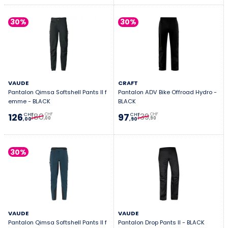
30%
30%
VAUDE
CRAFT
Pantalon Qimsa Softshell Pants II f
Pantalon ADV Bike Offroad Hydro -
emme - BLACK
BLACK
180
139
126
97
CHF
CHF
CHF
CHF
,00
,90
,00
,90
30%
VAUDE
VAUDE
Pantalon Qimsa Softshell Pants II f
Pantalon Drop Pants II - BLACK