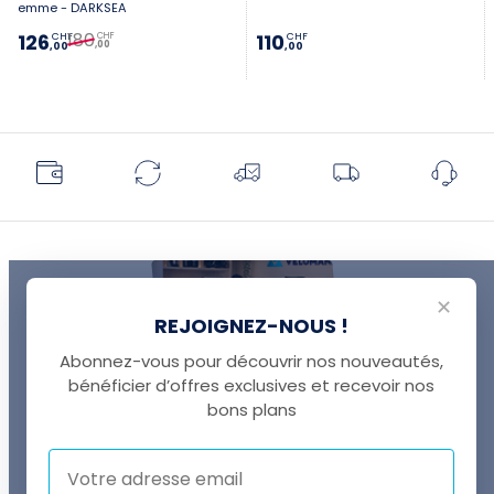
emme - DARKSEA
180
126
110
CHF
CHF
CHF
,00
,00
,00
✕
REJOIGNEZ-NOUS !
Abonnez-vous pour découvrir nos nouveautés,
bénéficier d’offres exclusives et recevoir nos
UNE QUESTION ?
bons plans
Thomas est là pour vous !
+41 22 307 02 00