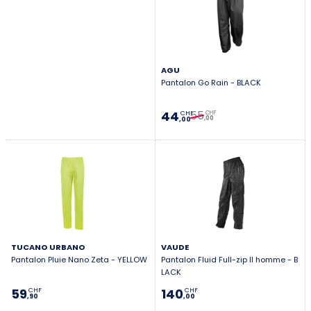
garde au sec sans te gêner quand tu pédales.
AGU
Pantalon Go Rain - BLACK
55
44
CHF
CHF
,00
,00
TUCANO URBANO
VAUDE
Pantalon Pluie Nano Zeta - YELLOW
Pantalon Fluid Full-zip II homme - B
LACK
59
140
CHF
CHF
,90
,00