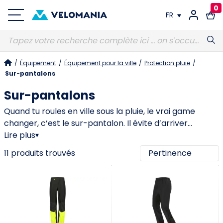
0
FR
FR
/
Équipement
/
Équipement pour la ville
/
Protection pluie
/
DE
Sur-pantalons
Sur-pantalons
Quand tu roules en ville sous la pluie, le vrai game
changer, c’est le sur-pantalon. Il évite d’arriver
trempé, de refroidir dès les premières minutes, et
Lire plus
▾
surtout de passer la journée avec un pantalon humide.
11 produits trouvés
Un bon sur-pantalon pluie pour le vélo doit cocher
trois cases : il protège vraiment de l’eau et du vent, il
s’enfile rapidement par-dessus ta tenue (même avec
des chaussures), et il reste confortable quand tu
pédales. La coupe est donc clé : suffisamment
d’aisance aux genoux et aux hanches pour ne pas tirer