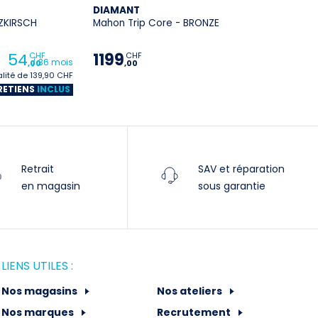
DIAMANT
RZKIRSCH
Mahon Trip Core - BRONZE
54
1199
CHF
CHF
/ 36 mois
,00
,00
lité de 139,90 CHF
RETIENS
INCLUS
Retrait
SAV et réparation
en magasin
sous garantie
LIENS UTILES :
Nos magasins
Nos ateliers
Nos marques
Recrutement