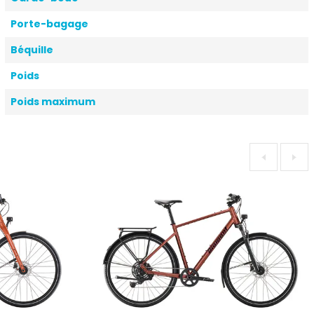
Porte-bagage
Béquille
Poids
Poids maximum