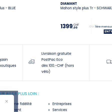
DIAMANT
lus - BLUE
Mahon style plus Tr - SCHWA
1399
CHF
+ 1ère mensua
,00
ENT
Livraison gratuite
gasin
PostPac Eco
boutiques
dès 100.-CHF (hors
vélo)
R ALLER PLUS LOIN :
✕
rogramme fidélité
Entreprises
inancement
Services