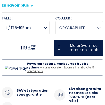
En savoir plus
Villeneuve
TAILLE :
Yverdon
COULEUR :
Stromer Concept Store
Me prévenir du
1199
CHF
,00
retour en stock
Payez sur facture, remboursez à votre
rythme
— sans dossier, réponse immédiate.
En
savoir plus
Livraison gratuite
SAV et réparation
PostPac Eco dès
sous garantie
100.-CHF (hors
vélo)