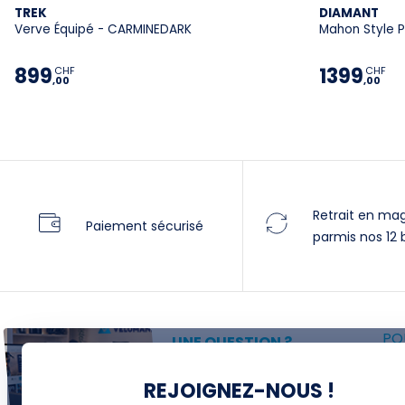
TREK
DIAMANT
Verve Équipé - CARMINEDARK
Mahon Style P
899
1399
CHF
CHF
,00
,00
Retrait en ma
Paiement sécurisé
parmis nos 12 
POU
UNE QUESTION ?
P
Thomas est là pour vous !
REJOIGNEZ-NOUS !
F