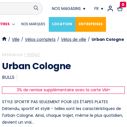
0
NOS MAGASINS
FR
Conthey
FR
FFRES
NOS MARQUES
LOCATION
ENTREPRISES
Crissier
DE
/
Ville
/
Vélos complets
/
Vélos de ville
/
Urban Cologne
Fribourg
Référence
1-100142
Urban Cologne
Genève
BULLS
Lausanne
3% de remise supplémentaire avec la carte VM+
Meyrin
STYLE SPORTIF PAS SEULEMENT POUR LES ÉTAPES PLATES
Neuchâtel
Détendu, sportif et stylé - telles sont les caractéristiques de
l'Urban Cologne. Ainsi, chaque trajet, même le plus quotidien,
Vevey
devient un vrai…