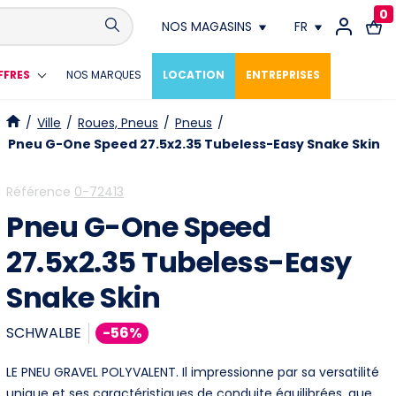
0
NOS MAGASINS
FR
Conthey
FR
FFRES
NOS MARQUES
LOCATION
ENTREPRISES
Crissier
DE
/
Ville
/
Roues, Pneus
/
Pneus
/
Pneu G-One Speed 27.5x2.35 Tubeless-Easy Snake Skin
Fribourg
Référence
0-72413
Genève
Pneu G-One Speed
Lausanne
27.5x2.35 Tubeless-Easy
Snake Skin
Meyrin
SCHWALBE
-56%
Neuchâtel
LE PNEU GRAVEL POLYVALENT. Il impressionne par sa versatilité
Vevey
unique et ses caractéristiques de conduite équilibrées, que