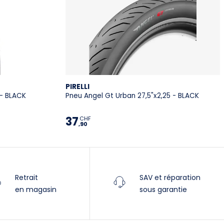
PIRELLI
- BLACK
Pneu Angel Gt Urban 27,5"x2,25 - BLACK
37
CHF
,90
Retrait
SAV et réparation
en magasin
sous garantie