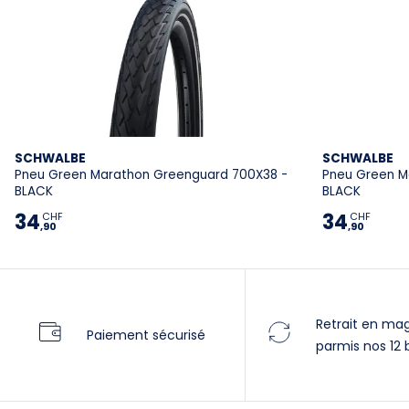
SCHWALBE
SCHWALBE
Pneu Green Marathon Greenguard 700X38 -
Pneu Green M
BLACK
BLACK
34
34
CHF
CHF
,90
,90
Retrait en ma
Paiement sécurisé
parmis nos 12 