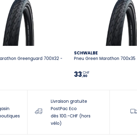
SCHWALBE
arathon Greenguard 700X32 -
Pneu Green Marathon 700x35 
33
CHF
,90
Livraison gratuite
gasin
PostPac Eco
boutiques
dès 100.-CHF (hors
vélo)