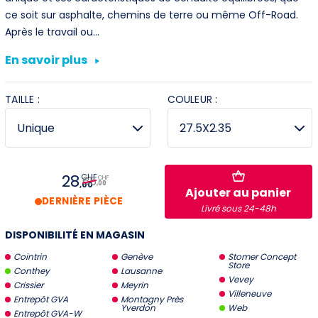
ce soit sur asphalte, chemins de terre ou même Off-Road.
Villeneuve
Après le travail ou…
Yverdon
En savoir plus
Stromer Concept Store
TAILLE :
COULEUR :
28
CHF
65
CHF
,00
,00
Ajouter au panier
DERNIÈRE PIÈCE
Livré sous 24-48h
DISPONIBILITÉ EN MAGASIN
Cointrin
Genève
Stomer Concept
Store
Conthey
Lausanne
Vevey
Crissier
Meyrin
Villeneuve
Entrepôt GVA
Montagny Près
Yverdon
Web
Entrepôt GVA-W