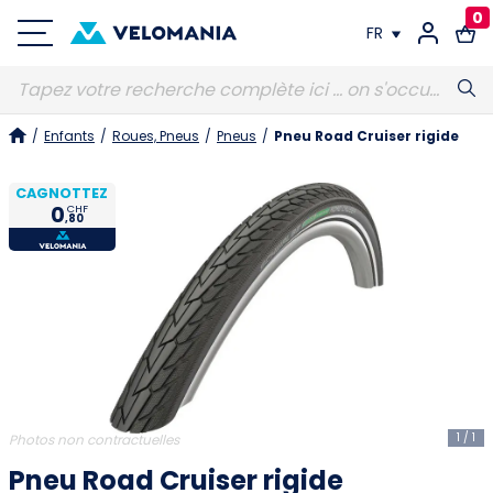
0
FR
FR
/
Enfants
/
Roues, Pneus
/
Pneus
/
Pneu Road Cruiser rigide
DE
CAGNOTTEZ
0
CHF
,80
1
/
1
Photos non contractuelles
Pneu Road Cruiser rigide