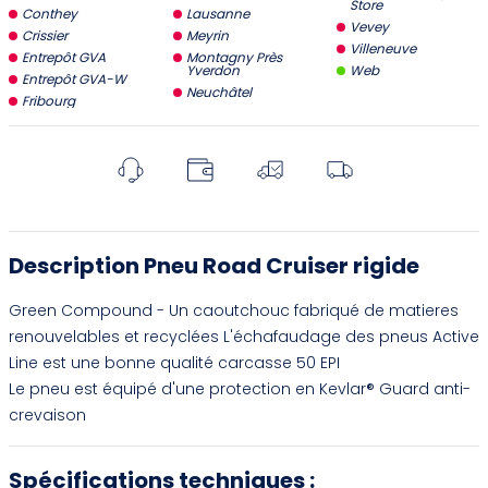
Store
Conthey
Lausanne
Vevey
Crissier
Meyrin
Villeneuve
Entrepôt GVA
Montagny Près
Yverdon
Web
Entrepôt GVA-W
Neuchâtel
Fribourg
Description Pneu Road Cruiser rigide
Green Compound - Un caoutchouc fabriqué de matieres
renouvelables et recyclées L'échafaudage des pneus Active
Line est une bonne qualité carcasse 50 EPI
Le pneu est équipé d'une protection en Kevlar® Guard anti-
crevaison
Spécifications techniques :