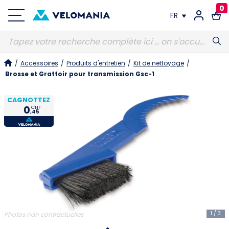
0
FR
FR
/
Accessoires
/
Produits d'entretien
/
Kit de nettoyage
/
DE
Brosse et Grattoir pour transmission Gsc-1
CAGNOTTEZ
0
CHF
,45
1
/
3
Photos non contractuelles