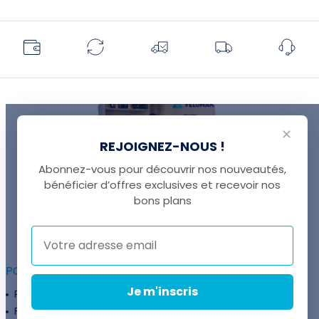
✕
REJOIGNEZ-NOUS !
Abonnez-vous pour découvrir nos nouveautés,
bénéficier d’offres exclusives et recevoir nos
UNE QUESTION ?
bons plans
Thomas est là pour vous !
+41 22 307 02 00
POUR ALLER PLUS LOIN :
Je m'inscris
Programme fidélité
Entreprises
Financement
Services