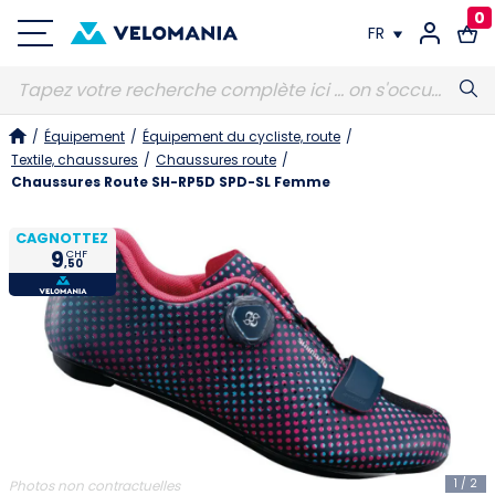
0
FR
FR
/
Équipement
/
Équipement du cycliste, route
/
DE
Textile, chaussures
/
Chaussures route
/
Chaussures Route SH-RP5D SPD-SL Femme
CAGNOTTEZ
9
CHF
,50
1
/
2
Photos non contractuelles