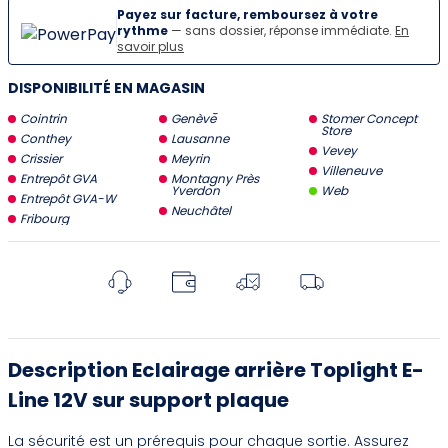
Payez sur facture, remboursez à votre
rythme
— sans dossier, réponse immédiate.
En
savoir plus
DISPONIBILITÉ EN MAGASIN
Cointrin
Genève
Stomer Concept
Store
Conthey
Lausanne
Vevey
Crissier
Meyrin
Villeneuve
Entrepôt GVA
Montagny Près
Yverdon
Web
Entrepôt GVA-W
Neuchâtel
Fribourg
Description Eclairage arrière Toplight E-
Line 12V sur support plaque
La sécurité est un prérequis pour chaque sortie. Assurez