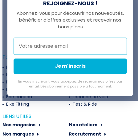
REJOIGNEZ-NOUS !
Abonnez-vous pour découvrir nos nouveautés,
bénéficier d’offres exclusives et recevoir nos
UNE QUESTION ?
bons plans
Thomas est là pour vous !
+41 22 307 02 00
POUR ALLER PLUS LOIN :
Je m'inscris
Programme fidélité
Entreprises
Financement
Services
Flexibilité de paiement
En vous inscrivant, vous acceptez de recevoir nos offres par
Subventions
email. Désabonnement possible à tout moment.
Extension de garantie
Politique de retour
Bon cadeau
Location de vélo
Bike Fitting
Test & Ride
LIENS UTILES :
Nos magasins
Nos ateliers
Nos marques
Recrutement