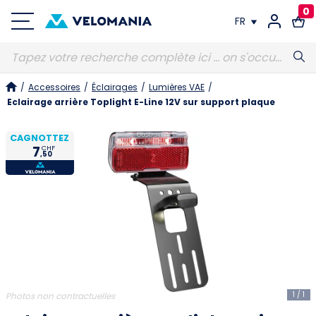
0
FR
FR
/
Accessoires
/
Éclairages
/
Lumières VAE
/
DE
Eclairage arrière Toplight E-Line 12V sur support plaque
CAGNOTTEZ
7
CHF
,50
1
/
1
Photos non contractuelles