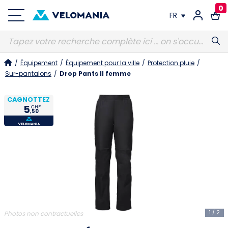
0
FR
FR
/
Équipement
/
Équipement pour la ville
/
Protection pluie
/
DE
Sur-pantalons
/
Drop Pants II femme
CAGNOTTEZ
5
CHF
,50
1
/
2
Photos non contractuelles