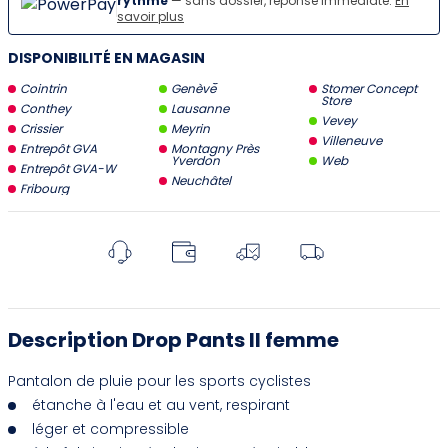
rythme
— sans dossier, réponse immédiate.
En
savoir plus
DISPONIBILITÉ EN MAGASIN
Cointrin
Genève
Stomer Concept
Store
Conthey
Lausanne
Vevey
Crissier
Meyrin
Villeneuve
Entrepôt GVA
Montagny Près
Yverdon
Web
Entrepôt GVA-W
Neuchâtel
Fribourg
Description Drop Pants II femme
Pantalon de pluie pour les sports cyclistes
étanche à l'eau et au vent, respirant
léger et compressible