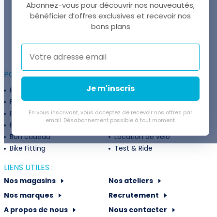
Abonnez-vous pour découvrir nos nouveautés,
bénéficier d’offres exclusives et recevoir nos
UNE QUESTION ?
bons plans
Thomas est là pour vous !
+41 22 307 02 00
POUR ALLER PLUS LOIN :
Je m'inscris
Programme fidélité
Entreprises
Financement
Services
Flexibilité de paiement
En vous inscrivant, vous acceptez de recevoir nos offres par
Subventions
email. Désabonnement possible à tout moment.
Extension de garantie
Politique de retour
Bon cadeau
Location de vélo
Bike Fitting
Test & Ride
LIENS UTILES :
Nos magasins
Nos ateliers
Nos marques
Recrutement
A propos de nous
Nous contacter