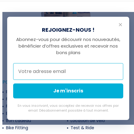
✕
REJOIGNEZ-NOUS !
Abonnez-vous pour découvrir nos nouveautés,
bénéficier d’offres exclusives et recevoir nos
UNE QUESTION ?
bons plans
Thomas est là pour vous !
+41 22 307 02 00
POUR ALLER PLUS LOIN :
Je m'inscris
Programme fidélité
Entreprises
Financement
Services
Flexibilité de paiement
En vous inscrivant, vous acceptez de recevoir nos offres par
Subventions
email. Désabonnement possible à tout moment.
Extension de garantie
Politique de retour
Bon cadeau
Location de vélo
Bike Fitting
Test & Ride