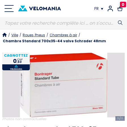
0
FR
FR
/
Ville
/
Roues, Pneus
/
Chambres à air
/
DE
Chambre Standard 700x35-44 valve Schrader 48mm
CAGNOTTEZ
0
CHF
,50
1
/
1
Photos non contractuelles