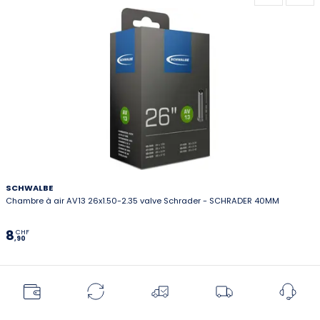
SCHWALBE
Chambre à air AV13 26x1.50-2.35 valve Schrader - SCHRADER 40MM
8
CHF
,90