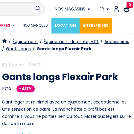
0
NOS MAGASINS
FR
Conthey
FR
FFRES
NOS MARQUES
LOCATION
ENTREPRISES
Crissier
DE
/
Équipement
/
Équipement du pilote, VTT
/
Accessoires
/
Gants longs
/
Gants longs Flexair Park
Fribourg
Référence
1-86623
Genève
Gants longs Flexair Park
Lausanne
FOX
-40%
Meyrin
Gant léger et minimal avec un ajustement exceptionnel et
une sensation de barre. La manchette à profil bas est
Neuchâtel
comme si vous ne portiez rien du tout. Matériaux légers sur le
dos de la main…
Vevey