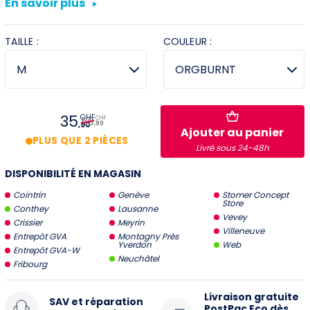
En savoir plus
Villeneuve
TAILLE :
COULEUR :
Yverdon
Stromer Concept Store
35
CHF
59
CHF
,90
,90
Ajouter au panier
PLUS QUE 2 PIÈCES
Livré sous 24-48h
DISPONIBILITÉ EN MAGASIN
Cointrin
Genève
Stomer Concept
Store
Conthey
Lausanne
Vevey
Crissier
Meyrin
Villeneuve
Entrepôt GVA
Montagny Près
Yverdon
Web
Entrepôt GVA-W
Neuchâtel
Fribourg
Livraison gratuite
SAV et réparation
PostPac Eco dès