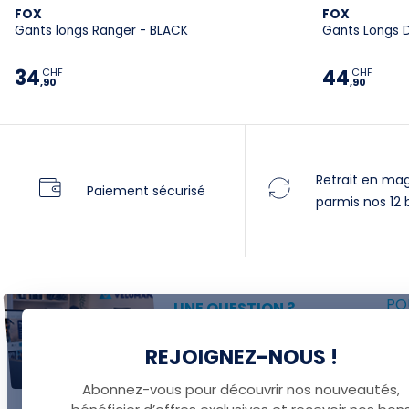
FOX
FOX
Gants longs Ranger - BLACK
Gants Longs D
34
44
CHF
CHF
,90
,90
Retrait en ma
Paiement sécurisé
parmis nos 12 
POU
UNE QUESTION ?
P
Thomas est là pour vous !
REJOIGNEZ-NOUS !
F
+41 22 307 02 00
F
Abonnez-vous pour découvrir nos nouveautés,
E