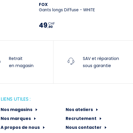
FOX
17%.
Gants longs Diffuse - WHITE
49
CHF
Spécifications techniques :
,90
Univers
VTT
Genre
Unisexe
Retrait
SAV et réparation
Année
2022
en magasin
sous garantie
Usage
VTT
Saison
Intersaison
Caractéristiques
-
LIENS UTILES :
Tactile
Oui
Nos magasins
Nos ateliers
Nos marques
Recrutement
A propos de nous
Nous contacter