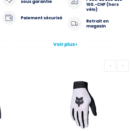
sous garantie
100.-CHF (hors
vélo)
Paiement sécurisé
Retrait en
magasin
Voir plus
Description Gants longs Flexair Park
Gant léger et minimal avec un ajustement exceptionnel et
une sensation de barre.
La manchette à profil bas est comme si vous ne portiez
rien du tout.
Matériaux légers sur le dos de la main pour un
ajustement parfait et une respirabilité exceptionnelle.
Paume en Clarino® conducteur pour la compatibilité
avec les écrans tactiles.
Polyamide Nylon 53%, Néoprène 13%, Polyuréthane 11%,
Elastane 4%, Polyester 2%, Chlorure de polyvinyle (PCV)