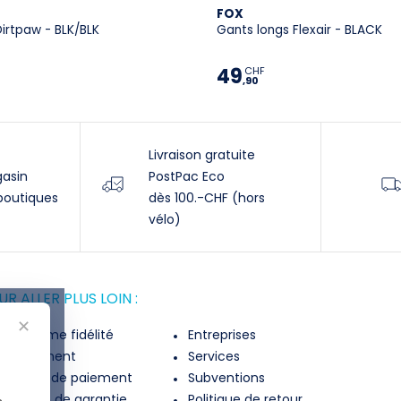
FOX
irtpaw - BLK/BLK
Gants longs Flexair - BLACK
49
CHF
,90
Livraison gratuite
gasin
PostPac Eco
boutiques
dès 100.-CHF (hors
vélo)
R ALLER PLUS LOIN :
✕
rogramme fidélité
Entreprises
inancement
Services
lexibilité de paiement
Subventions
xtension de garantie
Politique de retour