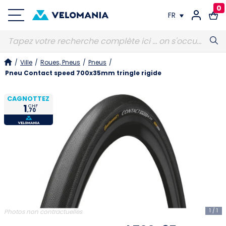
0
FR
FR
/
Ville
/
Roues, Pneus
/
Pneus
/
DE
Pneu Contact speed 700x35mm tringle rigide
CAGNOTTEZ
1
CHF
,70
1
/
1
Photos non contractuelles