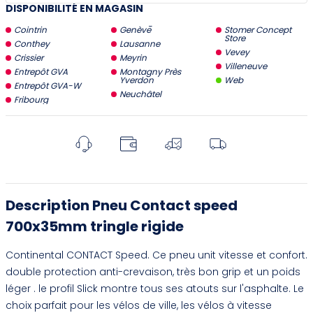
DISPONIBILITÉ EN MAGASIN
Cointrin
Genève
Stomer Concept
Store
Conthey
Lausanne
Vevey
Crissier
Meyrin
Villeneuve
Entrepôt GVA
Montagny Près
Yverdon
Web
Entrepôt GVA-W
Neuchâtel
Fribourg
Description Pneu Contact speed
700x35mm tringle rigide
Continental CONTACT Speed. Ce pneu unit vitesse et confort.
double protection anti-crevaison, très bon grip et un poids
léger . le profil Slick montre tous ses atouts sur l'asphalte. Le
choix parfait pour les vélos de ville, les vélos à vitesse