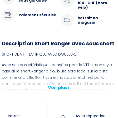
sous garantie
100.-CHF (hors
vélo)
Paiement sécurisé
Retrait en
magasin
Description Short Ranger avec sous short
SHORT DE VTT TECHNIQUE AVEC DOUBLURE
Avec ses caractéristiques pensées pour le VTT et son style
casual, le short Ranger à doublure sera idéal sur la piste
comme à la ville. Son tissu en ripstop stretch est parfait
pour la performance et offre une durabilité à toute épreuve.
Voir plus
Le système de réglage à la taille facilite l'ajustement en
mouvement, tandis que la technologie TruDri™ à l'intérieur
de la ceinture absorbe la transpiration afin de vous garder
au frais et au sec.
Retrait
SAV et réparation