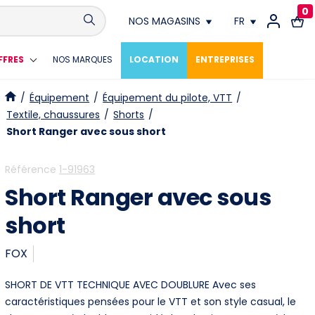
0
NOS MAGASINS
FR
Conthey
FR
FFRES
NOS MARQUES
LOCATION
ENTREPRISES
Crissier
DE
/
Équipement
/
Équipement du pilote, VTT
/
Textile, chaussures
/
Shorts
/
Fribourg
Short Ranger avec sous short
Genève
Référence
1-91963
Short Ranger avec sous
Lausanne
short
Meyrin
FOX
Neuchâtel
SHORT DE VTT TECHNIQUE AVEC DOUBLURE Avec ses
Vevey
caractéristiques pensées pour le VTT et son style casual, le