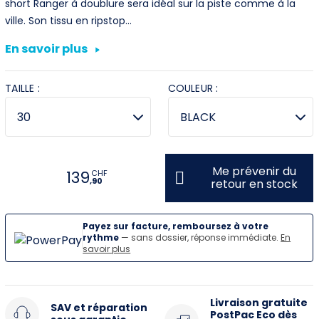
short Ranger à doublure sera idéal sur la piste comme à la
ville. Son tissu en ripstop…
Villeneuve
En savoir plus
Yverdon
TAILLE :
COULEUR :
Stromer Concept Store
Me prévenir du
139
CHF
,90
retour en stock
Payez sur facture, remboursez à votre
rythme
— sans dossier, réponse immédiate.
En
savoir plus
Livraison gratuite
SAV et réparation
PostPac Eco dès