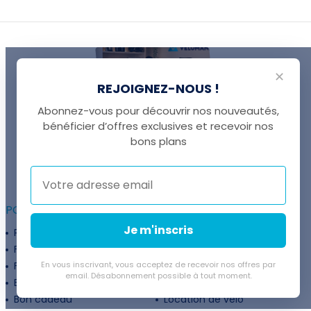
✕
REJOIGNEZ-NOUS !
Abonnez-vous pour découvrir nos nouveautés,
bénéficier d’offres exclusives et recevoir nos
UNE QUESTION ?
bons plans
Thomas est là pour vous !
+41 22 307 02 00
POUR ALLER PLUS LOIN :
Je m'inscris
Programme fidélité
Entreprises
Financement
Services
Flexibilité de paiement
En vous inscrivant, vous acceptez de recevoir nos offres par
Subventions
email. Désabonnement possible à tout moment.
Extension de garantie
Politique de retour
Bon cadeau
Location de vélo