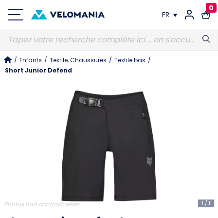
0
FR
FR
/
Enfants
/
Textile, Chaussures
/
Textile bas
/
DE
Short Junior Defend
1
/
1
Photos non contractuelles