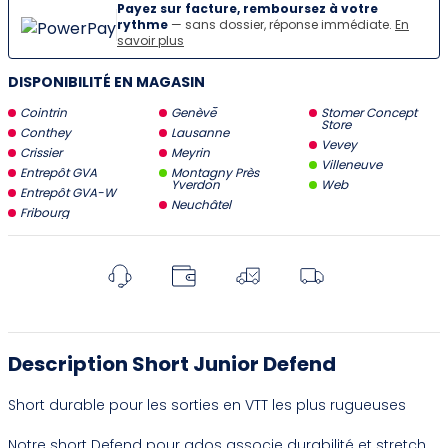
Payez sur facture, remboursez à votre
rythme
— sans dossier, réponse immédiate.
En
savoir plus
DISPONIBILITÉ EN MAGASIN
Cointrin
Genève
Stomer Concept
Store
Conthey
Lausanne
Vevey
Crissier
Meyrin
Villeneuve
Entrepôt GVA
Montagny Près
Yverdon
Web
Entrepôt GVA-W
Neuchâtel
Fribourg
Description Short Junior Defend
Short durable pour les sorties en VTT les plus rugueuses
Notre short Defend pour ados associe durabilité et stretch