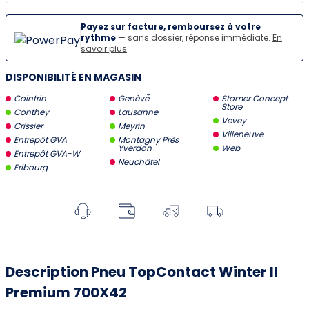
Payez sur facture, remboursez à votre
rythme
— sans dossier, réponse immédiate.
En
savoir plus
DISPONIBILITÉ EN MAGASIN
Cointrin
Genève
Stomer Concept
Store
Conthey
Lausanne
Vevey
Crissier
Meyrin
Villeneuve
Entrepôt GVA
Montagny Près
Yverdon
Web
Entrepôt GVA-W
Neuchâtel
Fribourg
Description Pneu TopContact Winter II
Premium 700X42