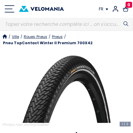
0
FR
FR
/
Ville
/
Roues, Pneus
/
Pneus
/
DE
Pneu TopContact Winter II Premium 700X42
1
/
2
Photos non contractuelles