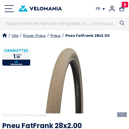
0
FR
FR
/
Ville
/
Roues, Pneus
/
Pneus
/
Pneu FatFrank 28x2.00
DE
CAGNOTTEZ
1
CHF
,35
1
/
1
Photos non contractuelles
Pneu FatFrank 28x2.00