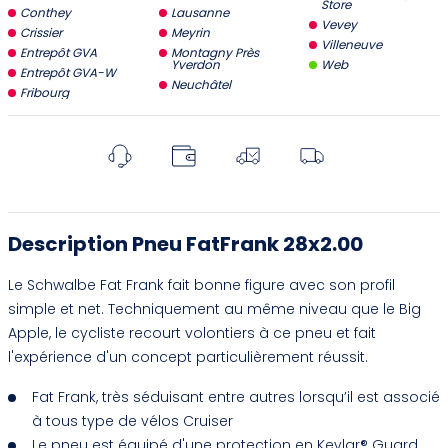
Store
Conthey
Lausanne
Vevey
Crissier
Meyrin
Villeneuve
Entrepôt GVA
Montagny Près
Yverdon
Web
Entrepôt GVA-W
Neuchâtel
Fribourg
Description Pneu FatFrank 28x2.00
Le Schwalbe Fat Frank fait bonne figure avec son profil
simple et net. Techniquement au même niveau que le Big
Apple, le cycliste recourt volontiers à ce pneu et fait
l'expérience d'un concept particulièrement réussit.
Fat Frank, très séduisant entre autres lorsqu’il est associé
à tous type de vélos Cruiser
Le pneu est équipé d'une protection en Kevlar® Guard