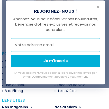
✕
REJOIGNEZ-NOUS !
Abonnez-vous pour découvrir nos nouveautés,
bénéficier d’offres exclusives et recevoir nos
UNE QUESTION ?
bons plans
Thomas est là pour vous !
+41 22 307 02 00
POUR ALLER PLUS LOIN :
Je m'inscris
Programme fidélité
Entreprises
Financement
Services
Flexibilité de paiement
En vous inscrivant, vous acceptez de recevoir nos offres par
Subventions
email. Désabonnement possible à tout moment.
Extension de garantie
Politique de retour
Bon cadeau
Location de vélo
Bike Fitting
Test & Ride
LIENS UTILES :
Nos magasins
Nos ateliers