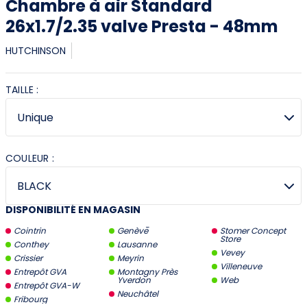
Chambre à air Standard
26x1.7/2.35 valve Presta - 48mm
HUTCHINSON
TAILLE :
COULEUR :
DISPONIBILITÉ EN MAGASIN
Cointrin
Genève
Stomer Concept
Store
Conthey
Lausanne
Vevey
Crissier
Meyrin
Villeneuve
Entrepôt GVA
Montagny Près
Yverdon
Web
Entrepôt GVA-W
Neuchâtel
Fribourg