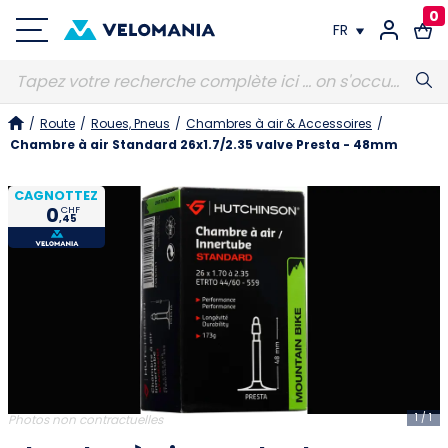
0
FR
FR
/
Route
/
Roues, Pneus
/
Chambres à air & Accessoires
/
DE
Chambre à air Standard 26x1.7/2.35 valve Presta - 48mm
CAGNOTTEZ
0
CHF
,45
1
/
1
Photos non contractuelles