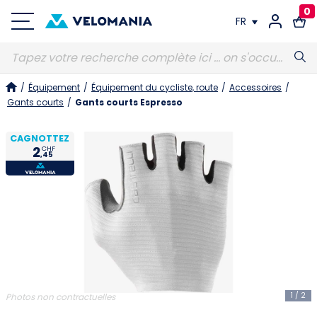
0
FR
FR
/
Équipement
/
Équipement du cycliste, route
/
Accessoires
/
DE
Gants courts
/
Gants courts Espresso
CAGNOTTEZ
2
CHF
,45
1
/
2
Photos non contractuelles