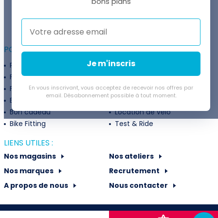
bons plans
Thomas est là pour vous !
+41 22 307 02 00
POUR ALLER PLUS LOIN :
Je m'inscris
Programme fidélité
Entreprises
Financement
Services
Flexibilité de paiement
En vous inscrivant, vous acceptez de recevoir nos offres par
Subventions
email. Désabonnement possible à tout moment.
Extension de garantie
Politique de retour
Bon cadeau
Location de vélo
Bike Fitting
Test & Ride
LIENS UTILES :
Nos magasins
Nos ateliers
Nos marques
Recrutement
A propos de nous
Nous contacter