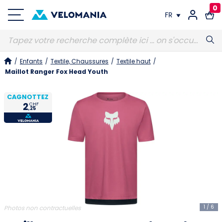
0
FR
FR
/
Enfants
/
Textile, Chaussures
/
Textile haut
/
DE
Maillot Ranger Fox Head Youth
CAGNOTTEZ
2
CHF
,25
1
/
6
Photos non contractuelles