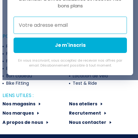
UNE QUESTION ?
bons plans
Thomas est là pour vous !
+41 22 307 02 00
POUR ALLER PLUS LOIN :
Je m'inscris
Programme fidélité
Entreprises
Financement
Services
Flexibilité de paiement
En vous inscrivant, vous acceptez de recevoir nos offres par
Subventions
email. Désabonnement possible à tout moment.
Extension de garantie
Politique de retour
Bon cadeau
Location de vélo
Bike Fitting
Test & Ride
LIENS UTILES :
Nos magasins
Nos ateliers
Nos marques
Recrutement
A propos de nous
Nous contacter