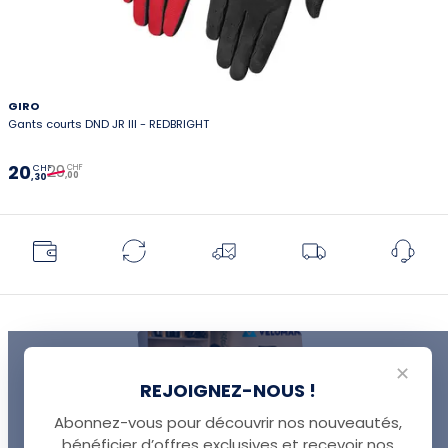
GIRO
Gants courts DND JR III - REDBRIGHT
29
20
CHF
CHF
,00
,30
✕
REJOIGNEZ-NOUS !
Abonnez-vous pour découvrir nos nouveautés,
bénéficier d’offres exclusives et recevoir nos