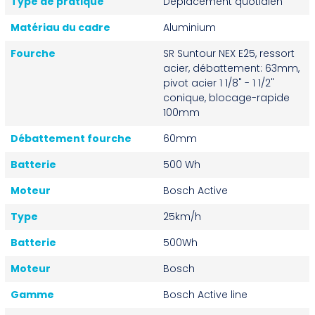
Type de pratique
Déplacement quotidien
Matériau du cadre
Aluminium
Fourche
SR Suntour NEX E25, ressort
acier, débattement: 63mm,
pivot acier 1 1/8" - 1 1/2"
conique, blocage-rapide
100mm
Débattement fourche
60mm
Batterie
500 Wh
Moteur
Bosch Active
Type
25km/h
Batterie
500Wh
Moteur
Bosch
Gamme
Bosch Active line