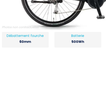
Photos non contractuelles
Débattement fourche
Batterie
60mm
500Wh