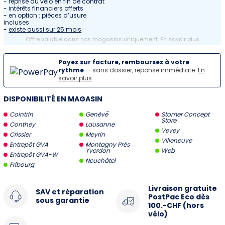
- reprise du vélo en fin de contrat
- intérêts financiers offerts
- en option : pièces d’usure
incluses
-
existe aussi sur 25 mois
Offre valable dans nos magasins uniquement.
En savoir plus
Payez sur facture, remboursez à votre
rythme
— sans dossier, réponse immédiate.
En
savoir plus
DISPONIBILITÉ EN MAGASIN
Cointrin
Genève
Stomer Concept
Store
Conthey
Lausanne
Vevey
Crissier
Meyrin
Villeneuve
Entrepôt GVA
Montagny Près
Yverdon
Web
Entrepôt GVA-W
Neuchâtel
Fribourg
Livraison gratuite
SAV et réparation
PostPac Eco dès
sous garantie
100.-CHF (hors
vélo)