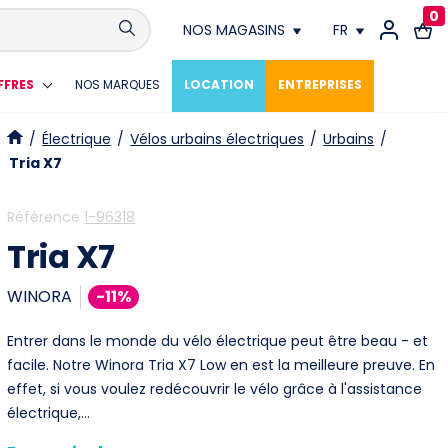
0
NOS MAGASINS
FR
Conthey
FR
FFRES
NOS MARQUES
LOCATION
ENTREPRISES
Crissier
DE
/
Électrique
/
Vélos urbains électriques
/
Urbains
/
Tria X7
Fribourg
Référence
1-96318
Genève
Tria X7
Lausanne
WINORA
-11%
Meyrin
Entrer dans le monde du vélo électrique peut être beau - et
facile. Notre Winora Tria X7 Low en est la meilleure preuve. En
Neuchâtel
effet, si vous voulez redécouvrir le vélo grâce à l'assistance
électrique,…
Vevey