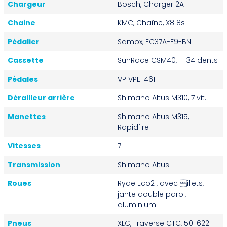
Chargeur
Bosch, Charger 2A
Chaine
KMC, Chaîne, X8 8s
Pédalier
Samox, EC37A-F9-BNI
Cassette
SunRace CSM40, 11-34 dents
Pédales
VP VPE-461
Dérailleur arrière
Shimano Altus M310, 7 vit.
Manettes
Shimano Altus M315,
Rapidfire
Vitesses
7
Transmission
Shimano Altus
Roues
Ryde Eco21, avec illets,
jante double paroi,
aluminium
Pneus
XLC, Traverse CTC, 50-622