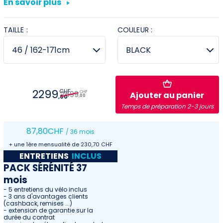
En savoir plus
Villeneuve
TAILLE :
COULEUR :
Yverdon
Stromer Concept Store
2299
CHF
2599
CHF
Ajouter au panier
,00
,00
Temps de préparation 2-3 jours
87
,80
CHF
/ 36 mois
+ une 1ère mensualité de 230,70 CHF
ENTRETIENS
INCLUS
PACK SÉRÉNITÉ 37
mois
- 5 entretiens du vélo inclus
- 3 ans d'avantages clients
(cashback, remises ...)
- extension de garantie sur la
durée du contrat