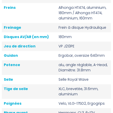
Freins
Alhonga HT474, aluminium,
180mm / Alhonga HT474,
aluminium, 160mm
Freinage
Frein à disque Hydraulique
Disques AV/AR (en mm)
180mm
Jeu de direction
VP J213PE
Guidon
Ergobar, oversize 640mm
Potence
alu, angle réglable, A-Head,
Diamètre: 31.8mm
Selle
Selle Royal Wave
Tige de selle
XLC, brevetée, 31.6mm,
aluminium
Poignées
Velo, VLG-175D2, Ergogrips
Phare avant
Herrmans, CL3, 6-12V