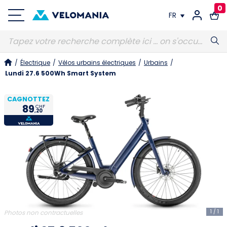
0
FR
FR
/
Électrique
/
Vélos urbains électriques
/
Urbains
/
DE
Lundi 27.6 500Wh Smart System
CAGNOTTEZ
89
CHF
,20
1
/
1
Photos non contractuelles