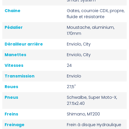
Chaine
Gates, courroie CDX, propre,
fluide et résistante
Pédalier
Moustache, aluminium,
170mm
Dérailleur arrière
Enviolo, City
Manettes
Enviolo, City
Vitesses
24
Transmission
Enviolo
Roues
27,5"
Pneus
Schwalbe, Super Moto-X,
27.5x2.40
Freins
Shimano, MT200
Freinage
Frein à disque Hydraulique