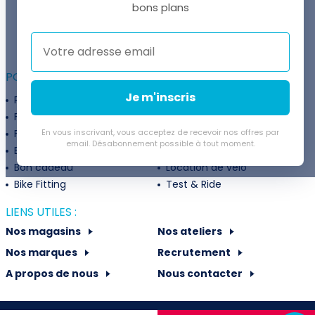
UNE QUESTION ?
bons plans
Thomas est là pour vous !
+41 22 307 02 00
POUR ALLER PLUS LOIN :
Je m'inscris
Programme fidélité
Entreprises
Financement
Services
Flexibilité de paiement
En vous inscrivant, vous acceptez de recevoir nos offres par
Subventions
email. Désabonnement possible à tout moment.
Extension de garantie
Politique de retour
Bon cadeau
Location de vélo
Bike Fitting
Test & Ride
LIENS UTILES :
Nos magasins
Nos ateliers
Nos marques
Recrutement
A propos de nous
Nous contacter