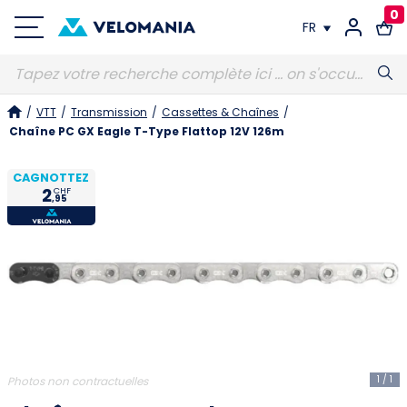
0
FR
FR
/
VTT
/
Transmission
/
Cassettes & Chaînes
/
DE
Chaîne PC GX Eagle T-Type Flattop 12V 126m
CAGNOTTEZ
2
CHF
,95
1
/
1
Photos non contractuelles