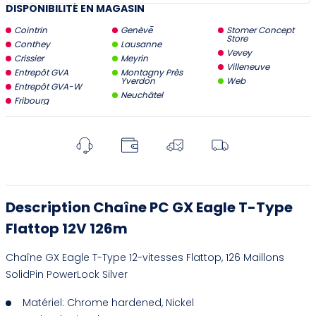
DISPONIBILITÉ EN MAGASIN
Cointrin
Genève
Stomer Concept
Store
Conthey
Lausanne
Vevey
Crissier
Meyrin
Villeneuve
Entrepôt GVA
Montagny Près
Yverdon
Web
Entrepôt GVA-W
Neuchâtel
Fribourg
Description Chaîne PC GX Eagle T-Type
Flattop 12V 126m
Chaîne GX Eagle T-Type 12-vitesses Flattop, 126 Maillons
SolidPin PowerLock Silver
Matériel: Chrome hardened, Nickel