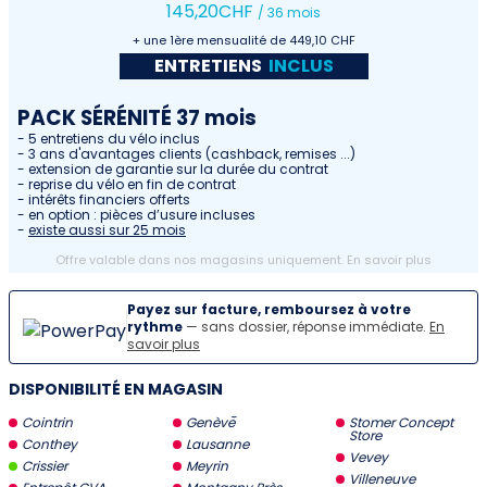
145
,20
CHF
/ 36 mois
+ une 1ère mensualité de 449,10 CHF
ENTRETIENS
INCLUS
PACK SÉRÉNITÉ 37 mois
- 5 entretiens du vélo inclus
- 3 ans d'avantages clients (cashback, remises ...)
- extension de garantie sur la durée du contrat
- reprise du vélo en fin de contrat
- intérêts financiers offerts
- en option : pièces d’usure incluses
-
existe aussi sur 25 mois
Offre valable dans nos magasins uniquement.
En savoir plus
Payez sur facture, remboursez à votre
rythme
— sans dossier, réponse immédiate.
En
savoir plus
DISPONIBILITÉ EN MAGASIN
Cointrin
Genève
Stomer Concept
Store
Conthey
Lausanne
Vevey
Crissier
Meyrin
Villeneuve