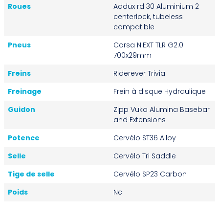
Roues
Addux rd 30 Aluminium 2
centerlock, tubeless
compatible
Pneus
Corsa N.EXT TLR G2.0
700x29mm
Freins
Riderever Trivia
Freinage
Frein à disque Hydraulique
Guidon
Zipp Vuka Alumina Basebar
and Extensions
Potence
Cervélo ST36 Alloy
Selle
Cervélo Tri Saddle
Tige de selle
Cervélo SP23 Carbon
Poids
Nc