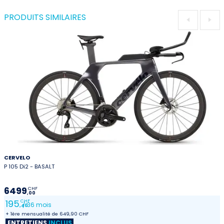
PRODUITS SIMILAIRES
CERVELO
P 105 Di2 - BASALT
6499
CHF
,00
195
CHF
/ 36 mois
,40
+ 1ère mensualité de 649,90 CHF
ENTRETIENS
INCLUS