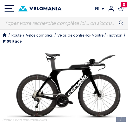
0
FR
FR
/
Route
/
Vélos complets
/
Vélos de contre-la-Montre / Triathlon
/
DE
P105 Race
1
/
1
Photos non contractuelles