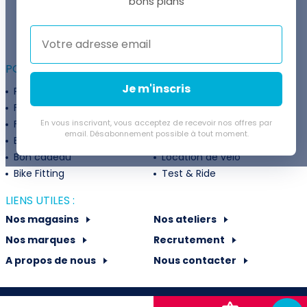
bons plans
Thomas est là pour vous !
+41 22 307 02 00
POUR ALLER PLUS LOIN :
Je m'inscris
Programme fidélité
Entreprises
Financement
Services
Flexibilité de paiement
En vous inscrivant, vous acceptez de recevoir nos offres par
Subventions
email. Désabonnement possible à tout moment.
Extension de garantie
Politique de retour
Bon cadeau
Location de vélo
Bike Fitting
Test & Ride
LIENS UTILES :
Nos magasins
Nos ateliers
Nos marques
Recrutement
A propos de nous
Nous contacter