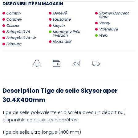
DISPONIBILITÉ EN MAGASIN
Cointrin
Genève
Stomer Concept
Store
Conthey
Lausanne
Vevey
Crissier
Meyrin
Villeneuve
Entrepôt GVA
Montagny Près
Yverdon
Web
Entrepôt GVA-W
Neuchâtel
Fribourg
Description Tige de selle Skyscraper
30.4X400mm
Tige de selle polyvalente et discrète avec un déport nul,
disponible en plusieurs diamètres
Tige de selle ultra longue (400 mm)