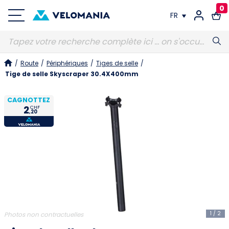
0
FR
FR
/
Route
/
Périphériques
/
Tiges de selle
/
DE
Tige de selle Skyscraper 30.4X400mm
CAGNOTTEZ
2
CHF
,20
1
/
2
Photos non contractuelles