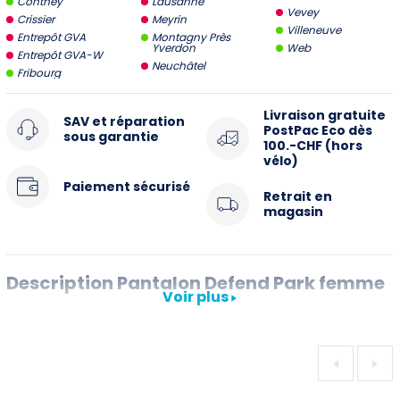
Conthey
Lausanne
Vevey
Crissier
Meyrin
Villeneuve
Entrepôt GVA
Montagny Près
Yverdon
Web
Entrepôt GVA-W
Neuchâtel
Fribourg
Livraison gratuite
SAV et réparation
PostPac Eco dès
sous garantie
100.-CHF (hors
vélo)
Paiement sécurisé
Retrait en
magasin
Description Pantalon Defend Park femme
Voir plus
Le pantalon Defend Park Special Edition pour femmes a été
testé sur les pistes les plus difficiles du monde par notre
équipe de pros du VTT. Avec ses nombreuses poches, il
vous permet de garder votre téléphone ou votre forfait sur