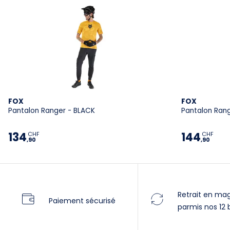
FOX
FOX
Pantalon Ranger - BLACK
Pantalon Ran
134
144
CHF
CHF
,90
,90
Retrait en ma
Paiement sécurisé
parmis nos 12 