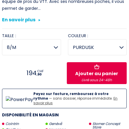
équipe de pros du VTT. Avec ses nombreuses poches, il vous
permet de garder…
Villeneuve
En savoir plus
Yverdon
TAILLE :
COULEUR :
Stromer Concept Store
194
CHF
Ajouter au panier
,90
Livré sous 24-48h
Payez sur facture, remboursez à votre
rythme
— sans dossier, réponse immédiate.
En
savoir plus
DISPONIBILITÉ EN MAGASIN
Cointrin
Genève
Stomer Concept
Store