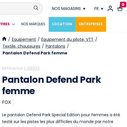
0
NOS MAGASINS
FR
Conthey
FR
FFRES
NOS MARQUES
LOCATION
ENTREPRISES
Crissier
DE
/
Équipement
/
Équipement du pilote, VTT
/
Textile, chaussures
/
Pantalons
/
Fribourg
Pantalon Defend Park femme
Genève
Référence
1-98923
Pantalon Defend Park
Lausanne
femme
Meyrin
FOX
Neuchâtel
Le pantalon Defend Park Special Edition pour femmes a été
Vevey
testé sur les pistes les plus difficiles du monde par notre