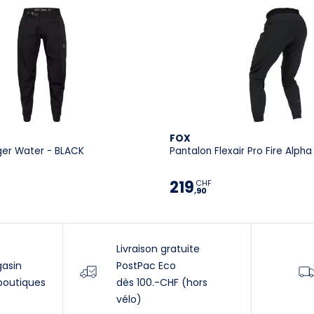
FOX
ger Water - BLACK
Pantalon Flexair Pro Fire Alph
219
CHF
,90
Livraison gratuite
gasin
PostPac Eco
boutiques
dès 100.-CHF (hors
vélo)