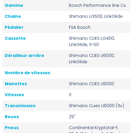
Gamme
Bosch Performance line Cx
Chaine
Shimano LG500, LinkGlide
Pédalier
FSA Bosch
Cassette
Shimano CUES LG400,
LinkGlide, 11-50
Dérailleur arrière
Shimano CUES U6000,
LinkGlide
Nombre de vitesses
Manettes
Shimano CUES U6000
Vitesses
11
Transmission
Shimano Cues U6000 (11v)
Roues
29"
Pneus
Continental Kryptotal-F,