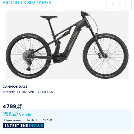
PRODUITS SIMILAIRES
CANNONDALE
Moterra 4+ 800Wh - OBSIDIAN
4799
CHF
,00
155
CHF
/ 36 mois
,85
+ 1ère mensualité de 480,70 CHF
ENTRETIENS
INCLUS