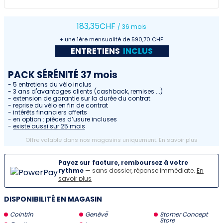
183
,35
CHF
/ 36 mois
+ une 1ère mensualité de 590,70 CHF
ENTRETIENS
INCLUS
PACK SÉRÉNITÉ 37 mois
- 5 entretiens du vélo inclus
- 3 ans d'avantages clients (cashback, remises ...)
- extension de garantie sur la durée du contrat
- reprise du vélo en fin de contrat
- intérêts financiers offerts
- en option : pièces d’usure incluses
-
existe aussi sur 25 mois
Offre valable dans nos magasins uniquement.
En savoir plus
Payez sur facture, remboursez à votre
rythme
— sans dossier, réponse immédiate.
En
savoir plus
DISPONIBILITÉ EN MAGASIN
Cointrin
Genève
Stomer Concept
Store