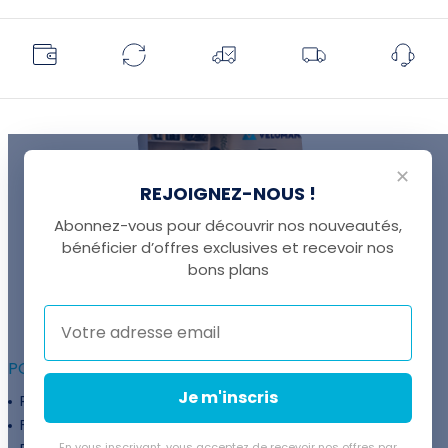
✕
REJOIGNEZ-NOUS !
Abonnez-vous pour découvrir nos nouveautés,
bénéficier d’offres exclusives et recevoir nos
UNE QUESTION ?
bons plans
Thomas est là pour vous !
+41 22 307 02 00
POUR ALLER PLUS LOIN :
Je m'inscris
Programme fidélité
Entreprises
Financement
Services
En vous inscrivant, vous acceptez de recevoir nos offres par