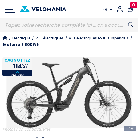
0
FR
FR
/
Électrique
/
VTT électriques
/
VTT électriques tout-suspendus
/
DE
Moterra 3 800Wh
CAGNOTTEZ
114
CHF
,45
1
/
6
Photos non contractuelles