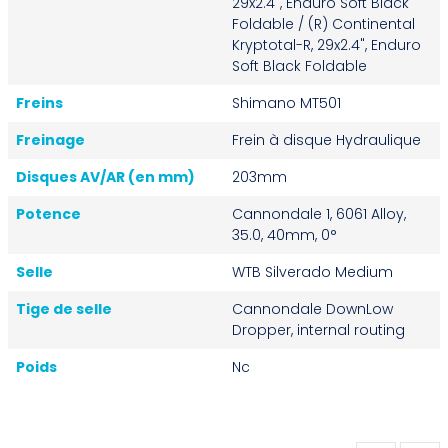
29x2.4", Enduro Soft Black
Foldable / (R) Continental
Kryptotal-R, 29x2.4", Enduro
Soft Black Foldable
Freins
Shimano MT501
Freinage
Frein à disque Hydraulique
Disques AV/AR (en mm)
203mm
Potence
Cannondale 1, 6061 Alloy,
35.0, 40mm, 0°
Selle
WTB Silverado Medium
Tige de selle
Cannondale DownLow
Dropper, internal routing
Poids
Nc