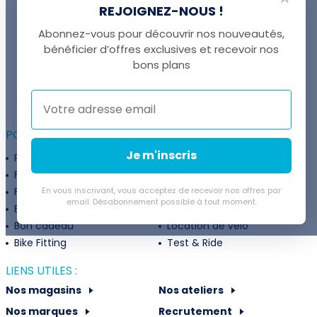
REJOIGNEZ-NOUS !
Abonnez-vous pour découvrir nos nouveautés,
bénéficier d’offres exclusives et recevoir nos
UNE QUESTION ?
bons plans
Thomas est là pour vous !
+41 22 307 02 00
POUR ALLER PLUS LOIN :
Je m'inscris
Programme fidélité
Entreprises
Financement
Services
Flexibilité de paiement
En vous inscrivant, vous acceptez de recevoir nos offres par
Subventions
email. Désabonnement possible à tout moment.
Extension de garantie
Politique de retour
Bon cadeau
Location de vélo
Bike Fitting
Test & Ride
LIENS UTILES :
Nos magasins
Nos ateliers
Nos marques
Recrutement