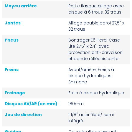
Moyeu arrière
Petite flasque alliage avec
disque à 6 trous, 32 trous
Jantes
Alliage double paroi 27,5" x
32 trous
Pneus
Bontrager E6 Hard-Case
Lite 27,5" x 2,4", avec
protection anti-crevaison
et bande réfléchissante
Freins
Avant/arrière: Freins à
disque hydrauliques
Shimano
Freinage
Frein à disque Hydraulique
Disques AV/AR (en mm)
180mm
Jeu de direction
1 1/8" acier fileté/ semi
intégré
Guidon
Courbé, alliage exclusif,