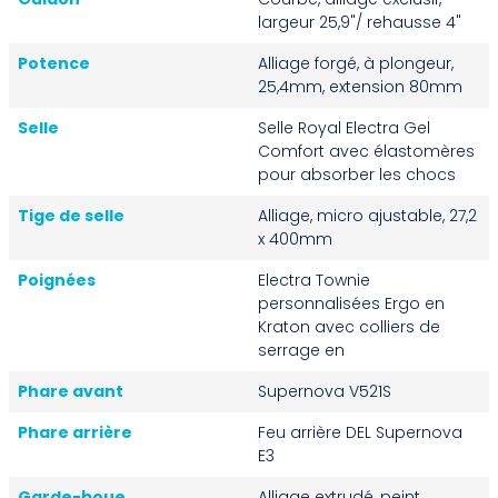
largeur 25,9"/ rehausse 4"
Potence
Alliage forgé, à plongeur,
25,4mm, extension 80mm
Selle
Selle Royal Electra Gel
Comfort avec élastomères
pour absorber les chocs
Tige de selle
Alliage, micro ajustable, 27,2
x 400mm
Poignées
Electra Townie
personnalisées Ergo en
Kraton avec colliers de
serrage en
Phare avant
Supernova V521S
Phare arrière
Feu arrière DEL Supernova
E3
Garde-boue
Alliage extrudé, peint