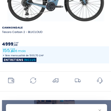
CANNONDALE
Tesoro Carbon 2 - BLUCLOUD
4999
CHF
,00
155
CHF
/ 36 mois
,30
+ 1ère mensualité de 500,70 CHF
ENTRETIENS
INCLUS
✕