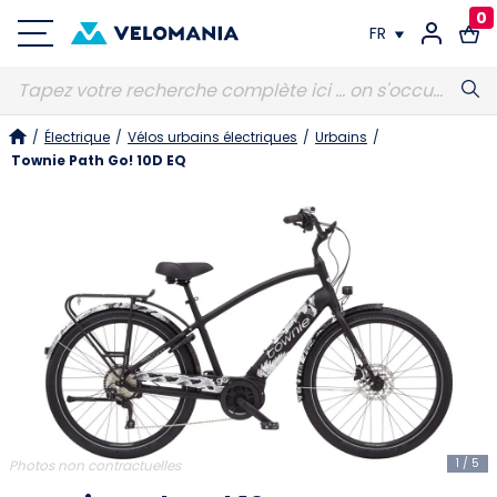
0
FR
FR
/
Électrique
/
Vélos urbains électriques
/
Urbains
/
DE
Townie Path Go! 10D EQ
1
/
5
Photos non contractuelles