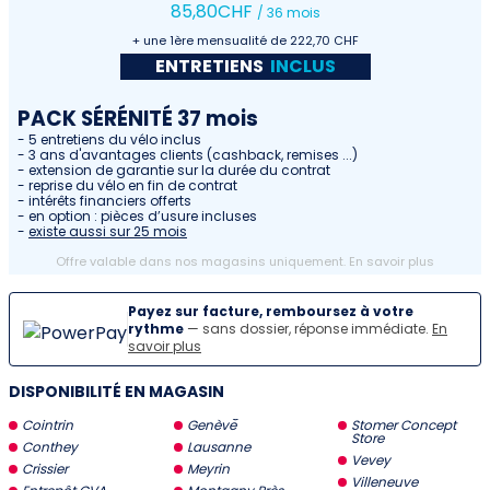
85
,80
CHF
/ 36 mois
+ une 1ère mensualité de 222,70 CHF
ENTRETIENS
INCLUS
PACK SÉRÉNITÉ 37 mois
- 5 entretiens du vélo inclus
- 3 ans d'avantages clients (cashback, remises ...)
- extension de garantie sur la durée du contrat
- reprise du vélo en fin de contrat
- intérêts financiers offerts
- en option : pièces d’usure incluses
-
existe aussi sur 25 mois
Offre valable dans nos magasins uniquement.
En savoir plus
Payez sur facture, remboursez à votre
rythme
— sans dossier, réponse immédiate.
En
savoir plus
DISPONIBILITÉ EN MAGASIN
Cointrin
Genève
Stomer Concept
Store
Conthey
Lausanne
Vevey
Crissier
Meyrin
Villeneuve