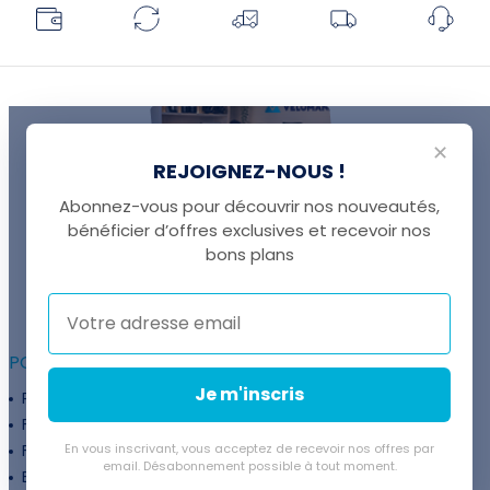
✕
REJOIGNEZ-NOUS !
Abonnez-vous pour découvrir nos nouveautés,
bénéficier d’offres exclusives et recevoir nos
UNE QUESTION ?
bons plans
Thomas est là pour vous !
+41 22 307 02 00
POUR ALLER PLUS LOIN :
Je m'inscris
Programme fidélité
Entreprises
Financement
Services
Flexibilité de paiement
En vous inscrivant, vous acceptez de recevoir nos offres par
Subventions
email. Désabonnement possible à tout moment.
Extension de garantie
Politique de retour