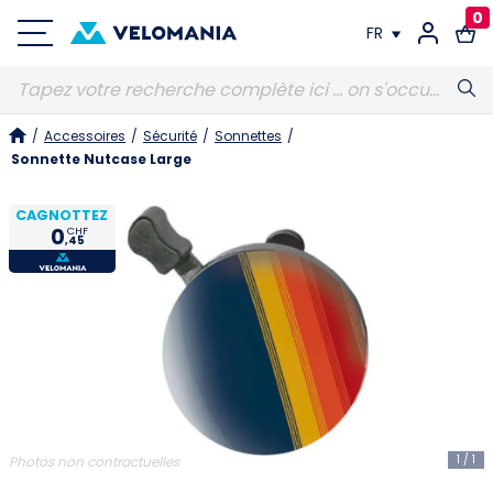
0
FR
FR
/
Accessoires
/
Sécurité
/
Sonnettes
/
DE
Sonnette Nutcase Large
CAGNOTTEZ
0
CHF
,45
1
/
1
Photos non contractuelles