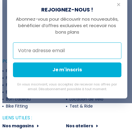
✕
REJOIGNEZ-NOUS !
Abonnez-vous pour découvrir nos nouveautés,
bénéficier d’offres exclusives et recevoir nos
UNE QUESTION ?
bons plans
Thomas est là pour vous !
+41 22 307 02 00
POUR ALLER PLUS LOIN :
Je m'inscris
Programme fidélité
Entreprises
Financement
Services
Flexibilité de paiement
En vous inscrivant, vous acceptez de recevoir nos offres par
Subventions
email. Désabonnement possible à tout moment.
Extension de garantie
Politique de retour
Bon cadeau
Location de vélo
Bike Fitting
Test & Ride
LIENS UTILES :
Nos magasins
Nos ateliers