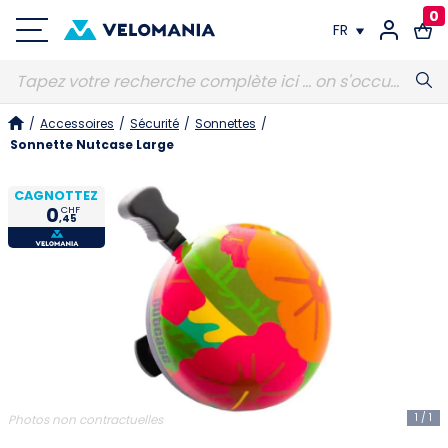
0
FR
FR
/
Accessoires
/
Sécurité
/
Sonnettes
/
DE
Sonnette Nutcase Large
CAGNOTTEZ
0
CHF
,45
1
/
1
Photos non contractuelles