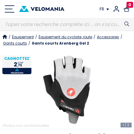
0
FR
FR
/
Équipement
/
Équipement du cycliste, route
/
Accessoires
/
DE
Gants courts
/
Gants courts Arenberg Gel 2
CAGNOTTEZ
2
CHF
,75
1
/
2
Photos non contractuelles