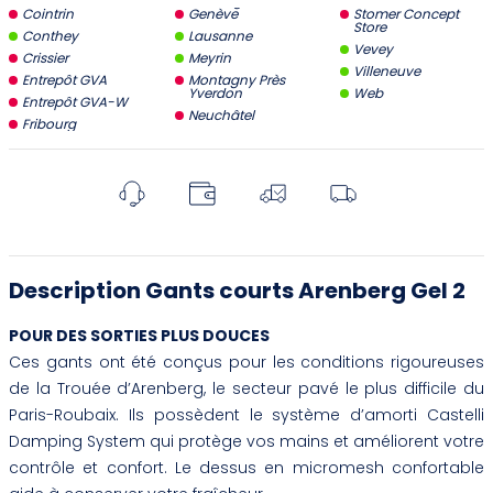
Cointrin
Genève
Stomer Concept
Store
Conthey
Lausanne
Vevey
Crissier
Meyrin
Villeneuve
Entrepôt GVA
Montagny Près
Yverdon
Web
Entrepôt GVA-W
Neuchâtel
Fribourg
Description Gants courts Arenberg Gel 2
POUR DES SORTIES PLUS DOUCES
Ces gants ont été conçus pour les conditions rigoureuses
de la Trouée d’Arenberg, le secteur pavé le plus difficile du
Paris-Roubaix. Ils possèdent le système d’amorti Castelli
Damping System qui protège vos mains et améliorent votre
contrôle et confort. Le dessus en micromesh confortable