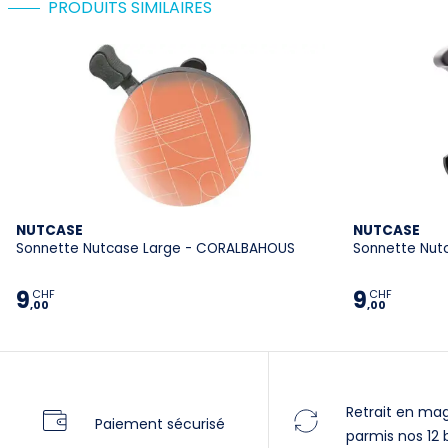
PRODUITS SIMILAIRES
NUTCASE
NUTCASE
Sonnette Nutcase Large - CORALBAHOUS
Sonnette Nut
9
9
CHF
CHF
,00
,00
Retrait en ma
Paiement sécurisé
parmis nos 12 