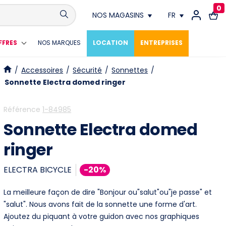
0
NOS MAGASINS
FR
Conthey
FR
FFRES
NOS MARQUES
LOCATION
ENTREPRISES
Crissier
DE
/
Accessoires
/
Sécurité
/
Sonnettes
/
Sonnette Electra domed ringer
Fribourg
Référence
1-84985
Genève
Sonnette Electra domed
Lausanne
ringer
Meyrin
ELECTRA BICYCLE
-20%
Neuchâtel
La meilleure façon de dire "Bonjour ou"salut"ou"je passe" et
"salut". Nous avons fait de la sonnette une forme d'art.
Vevey
Ajoutez du piquant à votre guidon avec nos graphiques