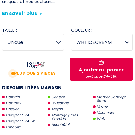
uniques et nos couleurs…
Villeneuve
En savoir plus
Yverdon
TAILLE :
COULEUR :
Stromer Concept Store
13
CHF
17
CHF
,60
,00
Ajouter au panier
PLUS QUE 2 PIÈCES
Livré sous 24-48h
DISPONIBILITÉ EN MAGASIN
Cointrin
Genève
Stomer Concept
Store
Conthey
Lausanne
Vevey
Crissier
Meyrin
Villeneuve
Entrepôt GVA
Montagny Près
Yverdon
Web
Entrepôt GVA-W
Neuchâtel
Fribourg