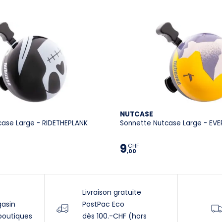
NUTCASE
case Large - RIDETHEPLANK
Sonnette Nutcase Large - EVE
9
CHF
,00
Livraison gratuite
gasin
PostPac Eco
boutiques
dès 100.-CHF (hors