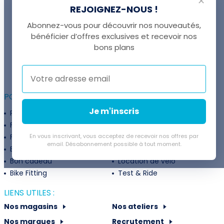
✕
REJOIGNEZ-NOUS !
Abonnez-vous pour découvrir nos nouveautés,
bénéficier d’offres exclusives et recevoir nos
UNE QUESTION ?
bons plans
Thomas est là pour vous !
+41 22 307 02 00
POUR ALLER PLUS LOIN :
Je m'inscris
Programme fidélité
Entreprises
Financement
Services
Flexibilité de paiement
En vous inscrivant, vous acceptez de recevoir nos offres par
Subventions
email. Désabonnement possible à tout moment.
Extension de garantie
Politique de retour
Bon cadeau
Location de vélo
Bike Fitting
Test & Ride
LIENS UTILES :
Nos magasins
Nos ateliers
Nos marques
Recrutement