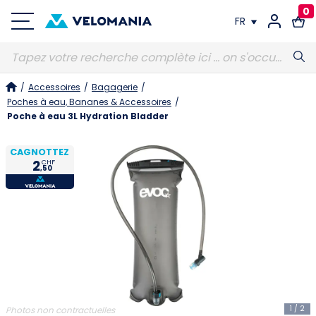
0
FR
FR
/
Accessoires
/
Bagagerie
/
DE
Poches à eau, Bananes & Accessoires
/
Poche à eau 3L Hydration Bladder
CAGNOTTEZ
2
CHF
,50
1
/
2
Photos non contractuelles