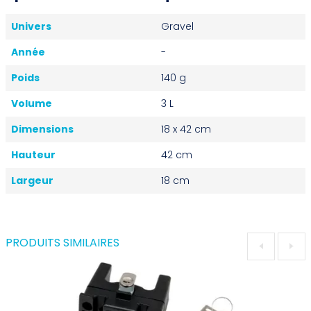
Univers
Gravel
Année
-
Poids
140 g
Volume
3 L
Dimensions
18 x 42 cm
Hauteur
42 cm
Largeur
18 cm
PRODUITS SIMILAIRES