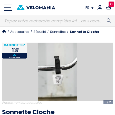
0
FR
FR
/
Accessoires
/
Sécurité
/
Sonnettes
/
Sonnette Cloche
DE
CAGNOTTEZ
1
CHF
,30
1
/
2
Photos non contractuelles
Sonnette Cloche