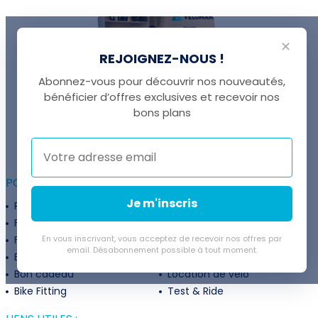
✕
REJOIGNEZ-NOUS !
Abonnez-vous pour découvrir nos nouveautés,
bénéficier d’offres exclusives et recevoir nos
UNE QUESTION ?
bons plans
Thomas est là pour vous !
+41 22 307 02 00
POUR ALLER PLUS LOIN :
Je m'inscris
Programme fidélité
Entreprises
Financement
Services
Flexibilité de paiement
En vous inscrivant, vous acceptez de recevoir nos offres par
Subventions
email. Désabonnement possible à tout moment.
Extension de garantie
Politique de retour
Bon cadeau
Location de vélo
Bike Fitting
Test & Ride