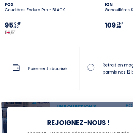
FOX
ION
Coudières Enduro Pro - BLACK
Genouillères 
95
109
CHF
CHF
,90
,90
119
CHF
,90
Retrait en ma
Paiement sécurisé
parmis nos 12 
POU
UNE QUESTION ?
P
Thomas est là pour vous !
REJOIGNEZ-NOUS !
F
+41 22 307 02 00
F