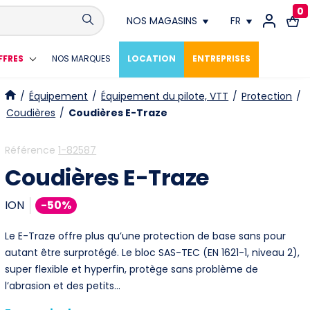
0
NOS MAGASINS
FR
Conthey
FR
FFRES
NOS MARQUES
LOCATION
ENTREPRISES
Crissier
DE
/
Équipement
/
Équipement du pilote, VTT
/
Protection
/
Coudières
/
Coudières E-Traze
Fribourg
Référence
1-82587
Genève
Coudières E-Traze
Lausanne
ION
-50%
Meyrin
Le E-Traze offre plus qu’une protection de base sans pour
autant être surprotégé. Le bloc SAS-TEC (EN 1621-1, niveau 2),
Neuchâtel
super flexible et hyperfin, protège sans problème de
l’abrasion et des petits…
Vevey