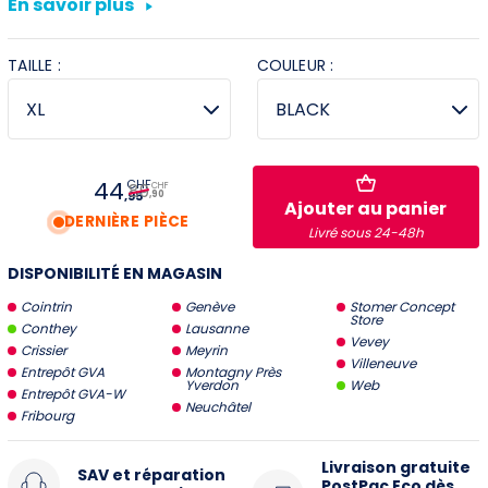
En savoir plus
Villeneuve
TAILLE :
COULEUR :
Yverdon
Stromer Concept Store
44
CHF
89
CHF
,95
,90
Ajouter au panier
DERNIÈRE PIÈCE
Livré sous 24-48h
DISPONIBILITÉ EN MAGASIN
Cointrin
Genève
Stomer Concept
Store
Conthey
Lausanne
Vevey
Crissier
Meyrin
Villeneuve
Entrepôt GVA
Montagny Près
Yverdon
Web
Entrepôt GVA-W
Neuchâtel
Fribourg
Livraison gratuite
SAV et réparation
PostPac Eco dès