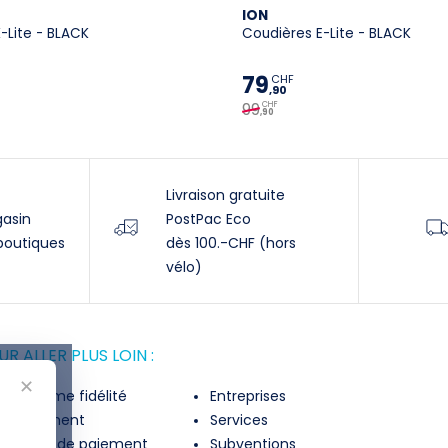
ION
K-Lite - BLACK
Coudières E-Lite - BLACK
79
CHF
,90
99
CHF
,90
Livraison gratuite
gasin
PostPac Eco
boutiques
dès 100.-CHF (hors
vélo)
R ALLER PLUS LOIN :
✕
rogramme fidélité
Entreprises
inancement
Services
lexibilité de paiement
Subventions