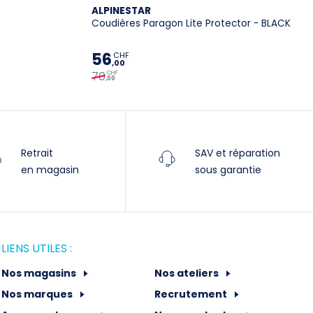
protections.
ALPINESTAR
Coudières Paragon Lite Protector - BLACK
Spécifications techniques :
56
CHF
,00
70
Univers
VTT
CHF
,00
Genre
Unisexe
Année
2021
Retrait
SAV et réparation
Usage
-
en magasin
sous garantie
LIENS UTILES :
Nos magasins
Nos ateliers
Nos marques
Recrutement