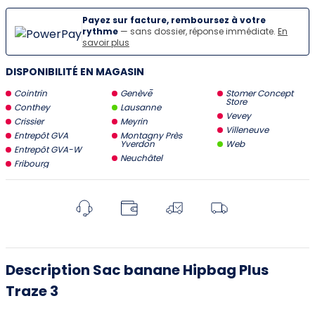
Payez sur facture, remboursez à votre
rythme
— sans dossier, réponse immédiate.
En
savoir plus
DISPONIBILITÉ EN MAGASIN
Cointrin
Genève
Stomer Concept
Store
Conthey
Lausanne
Vevey
Crissier
Meyrin
Villeneuve
Entrepôt GVA
Montagny Près
Yverdon
Web
Entrepôt GVA-W
Neuchâtel
Fribourg
Description Sac banane Hipbag Plus
Traze 3