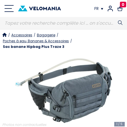
0
FR
FR
/
Accessoires
/
Bagagerie
/
DE
Poches à eau, Bananes & Accessoires
/
Sac banane Hipbag Plus Traze 3
1
/
5
Photos non contractuelles