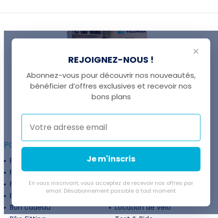
✕
REJOIGNEZ-NOUS !
Abonnez-vous pour découvrir nos nouveautés,
bénéficier d’offres exclusives et recevoir nos
UNE QUESTION ?
bons plans
Thomas est là pour vous !
+41 22 307 02 00
POUR ALLER PLUS LOIN :
Je m'inscris
Programme fidélité
Entreprises
Financement
Services
Flexibilité de paiement
En vous inscrivant, vous acceptez de recevoir nos offres par
Subventions
email. Désabonnement possible à tout moment.
Extension de garantie
Politique de retour
Bon cadeau
Location de vélo