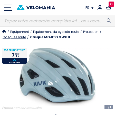
0
FR
FR
/
Équipement
/
Équipement du cycliste, route
/
Protection
/
DE
Casques route
/
Casque MOJITO 3 WG11
CAGNOTTEZ
7
CHF
,45
1
/
1
Photos non contractuelles