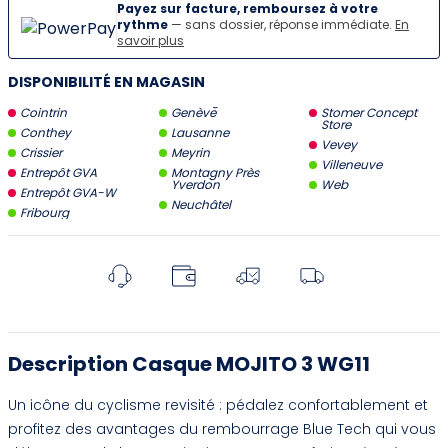
Payez sur facture, remboursez à votre
rythme
— sans dossier, réponse immédiate.
En
savoir plus
DISPONIBILITÉ EN MAGASIN
Cointrin
Genève
Stomer Concept
Store
Conthey
Lausanne
Vevey
Crissier
Meyrin
Villeneuve
Entrepôt GVA
Montagny Près
Yverdon
Web
Entrepôt GVA-W
Neuchâtel
Fribourg
Description Casque MOJITO 3 WG11
Un icône du cyclisme revisité : pédalez confortablement et
profitez des avantages du rembourrage Blue Tech qui vous