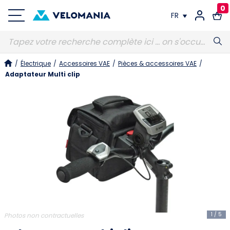
0
FR
FR
/
Électrique
/
Accessoires VAE
/
Pièces & accessoires VAE
/
DE
Adaptateur Multi clip
1
/
5
Photos non contractuelles