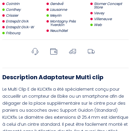
Cointrin
Genève
Stomer Concept
Store
Conthey
Lausanne
Vevey
Crissier
Meyrin
Villeneuve
Entrepôt GVA
Montagny Près
Yverdon
Web
Entrepôt GVA-W
Neuchâtel
Fribourg
Description Adaptateur Multi clip
Le Multi Clip E de KLICKfix a été spécialement conçu pour
accueillir un compteur de Ebike ou un smartphone afin de
dégager de la place supplémentaire sur le cintre pour des
paniers ou sacoches avec Support Guidon (Standard)
KLICKfix. Le diamètre des extensions Ø 25.4 mm est identique
à celui d’un cintre standard. Il peut être facilement monté et