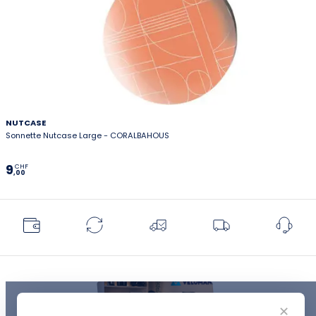
NUTCASE
Sonnette Nutcase Large - CORALBAHOUS
9
CHF
,00
✕