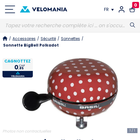
0
FR
FR
/
Accessoires
/
Sécurité
/
Sonnettes
/
DE
Sonnette BigBell Polkadot
CAGNOTTEZ
0
CHF
,85
1
/
1
Photos non contractuelles