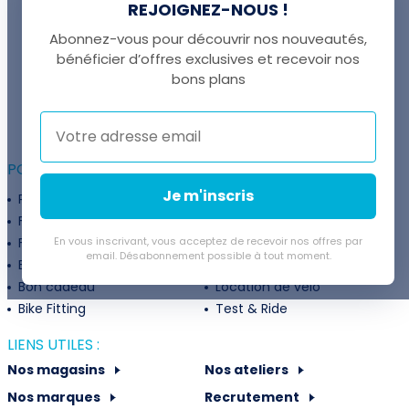
REJOIGNEZ-NOUS !
Abonnez-vous pour découvrir nos nouveautés,
bénéficier d’offres exclusives et recevoir nos
UNE QUESTION ?
bons plans
Thomas est là pour vous !
+41 22 307 02 00
POUR ALLER PLUS LOIN :
Je m'inscris
Programme fidélité
Entreprises
Financement
Services
Flexibilité de paiement
En vous inscrivant, vous acceptez de recevoir nos offres par
Subventions
email. Désabonnement possible à tout moment.
Extension de garantie
Politique de retour
Bon cadeau
Location de vélo
Bike Fitting
Test & Ride
LIENS UTILES :
Nos magasins
Nos ateliers
Nos marques
Recrutement