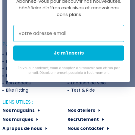
Abonnez-vous pour découvrir nos nouveautés,
bénéficier d’offres exclusives et recevoir nos
UNE QUESTION ?
bons plans
Thomas est là pour vous !
+41 22 307 02 00
POUR ALLER PLUS LOIN :
Je m'inscris
Programme fidélité
Entreprises
Financement
Services
Flexibilité de paiement
En vous inscrivant, vous acceptez de recevoir nos offres par
Subventions
email. Désabonnement possible à tout moment.
Extension de garantie
Politique de retour
Bon cadeau
Location de vélo
Bike Fitting
Test & Ride
LIENS UTILES :
Nos magasins
Nos ateliers
Nos marques
Recrutement
A propos de nous
Nous contacter