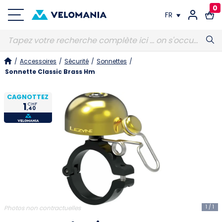
0
FR
FR
/
Accessoires
/
Sécurité
/
Sonnettes
/
DE
Sonnette Classic Brass Hm
CAGNOTTEZ
1
CHF
,40
1
/
1
Photos non contractuelles