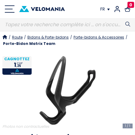
0
FR
FR
/
Route
/
Bidons & Porte-bidons
/
Porte-bidons & Accessoires
/
DE
Porte-Bidon Matrix Team
CAGNOTTEZ
1
CHF
,25
1
/
1
Photos non contractuelles