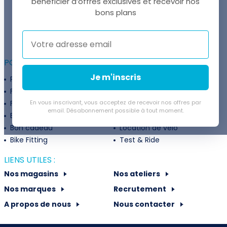
bénéficier d’offres exclusives et recevoir nos
UNE QUESTION ?
bons plans
Thomas est là pour vous !
+41 22 307 02 00
POUR ALLER PLUS LOIN :
Je m'inscris
Programme fidélité
Entreprises
Financement
Services
Flexibilité de paiement
En vous inscrivant, vous acceptez de recevoir nos offres par
Subventions
email. Désabonnement possible à tout moment.
Extension de garantie
Politique de retour
Bon cadeau
Location de vélo
Bike Fitting
Test & Ride
LIENS UTILES :
Nos magasins
Nos ateliers
Nos marques
Recrutement
A propos de nous
Nous contacter