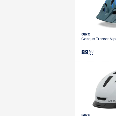
GIRO
Casque Tremor Mips
89
CHF
,00
GIRO