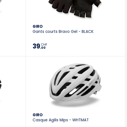
Villeneuve
Yverdon
GIRO
Gants courts Bravo Gel - BLACK
Stromer Concept Store
39
CHF
,00
GIRO
Casque Agilis Mips - WHTMAT