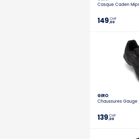
Casque Caden Mips
149
CHF
,00
GIRO
Chaussures Gauge 
139
CHF
,00