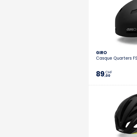
GIRO
Casque Quarters FS
89
CHF
,00