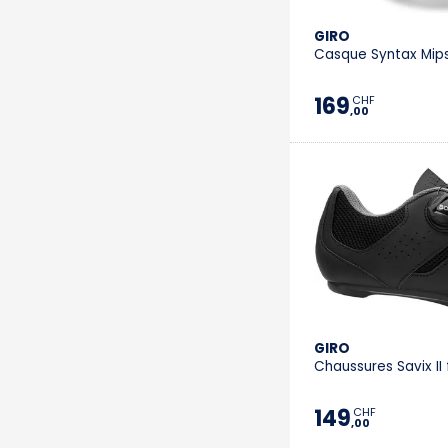
GIRO
Casque Syntax Mips
169
CHF
,00
GIRO
Chaussures Savix I
149
CHF
,00