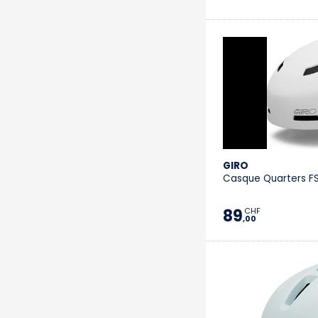
GIRO
Casque Quarters F
89
CHF
,00