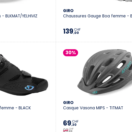
GIRO
 - BLKMAT/YELHIVIZ
Chaussures Gauge Boa femme - 
139
CHF
,00
30%
GIRO
I femme - BLACK
Casque Vasona MIPS - TITMAT
69
CHF
,30
99
CHF
,00