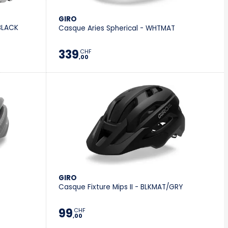
GIRO
BLACK
Casque Aries Spherical - WHTMAT
339
CHF
,00
GIRO
Casque Fixture Mips II - BLKMAT/GRY
99
CHF
,00