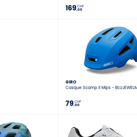
169
CHF
,00
GIRO
Casque Scamp II Mips - BLUJEWEL
79
CHF
,00