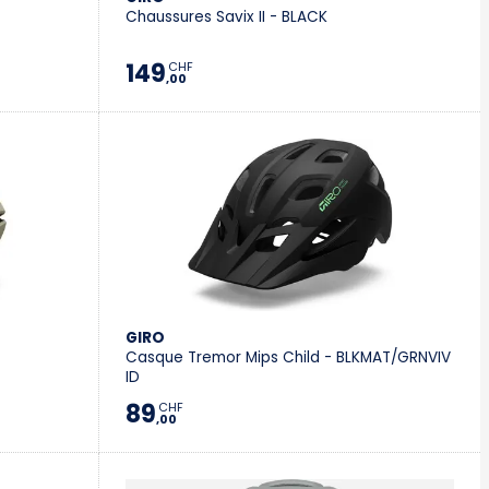
Chaussures Savix II - BLACK
149
CHF
,00
GIRO
Casque Tremor Mips Child - BLKMAT/GRNVIV
ID
89
CHF
,00