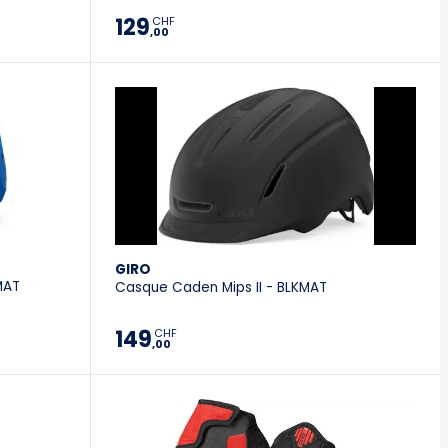
129
CHF
,00
GIRO
MAT
Casque Caden Mips II - BLKMAT
149
CHF
,00