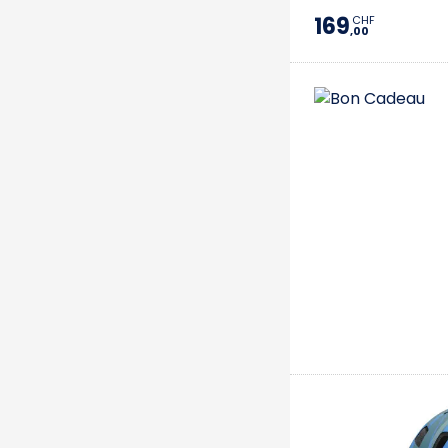
169
CHF
,00