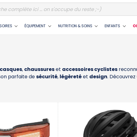
SOIRES
ÉQUIPEMENT
NUTRITION & SOINS
ENFANTS
O
casques
,
chaussures
et
accessoires cyclistes
reconnu
son parfaite de
sécurité
,
légèreté
et
design
. Découvrez 