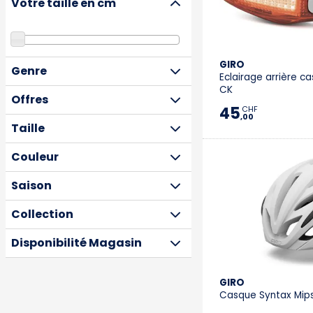
Votre taille en cm
GIRO
Genre
Eclairage arrière c
CK
Offres
45
CHF
,00
Taille
Couleur
Saison
Collection
Disponibilité Magasin
GIRO
Casque Syntax Mip