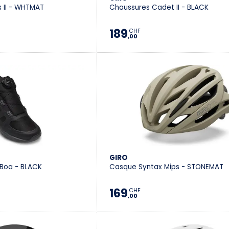
 II - WHTMAT
Chaussures Cadet II - BLACK
189
CHF
,00
GIRO
Boa - BLACK
Casque Syntax Mips - STONEMAT
169
CHF
,00