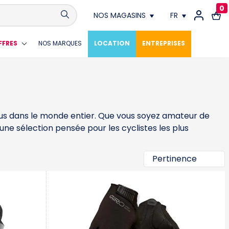
0
NOS MAGASINS
FR
Conthey
FR
FFRES
NOS MARQUES
LOCATION
ENTREPRISES
Crissier
DE
Fribourg
s dans le monde entier. Que vous soyez amateur de
Genève
une sélection pensée pour les cyclistes les plus
Lausanne
Meyrin
Neuchâtel
Vevey