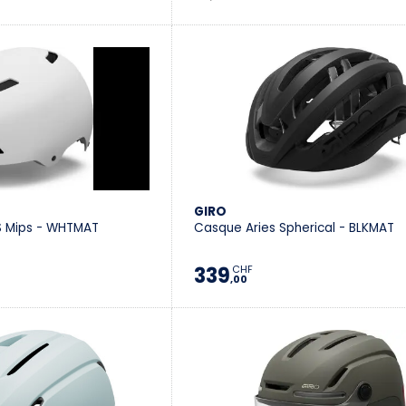
GIRO
S Mips - WHTMAT
Casque Aries Spherical - BLKMAT
339
CHF
,00