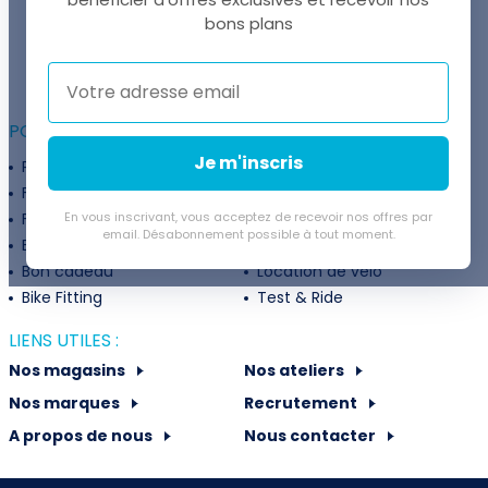
UNE QUESTION ?
bons plans
Thomas est là pour vous !
+41 22 307 02 00
POUR ALLER PLUS LOIN :
Je m'inscris
Programme fidélité
Entreprises
Financement
Services
Flexibilité de paiement
En vous inscrivant, vous acceptez de recevoir nos offres par
Subventions
email. Désabonnement possible à tout moment.
Extension de garantie
Politique de retour
Bon cadeau
Location de vélo
Bike Fitting
Test & Ride
LIENS UTILES :
Nos magasins
Nos ateliers
Nos marques
Recrutement
A propos de nous
Nous contacter