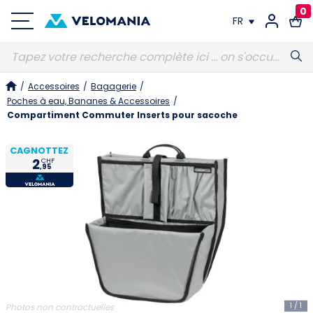
0
FR
FR
/
Accessoires
/
Bagagerie
/
DE
Poches à eau, Bananes & Accessoires
/
Compartiment Commuter Inserts pour sacoche
CAGNOTTEZ
2
CHF
,95
1
/
1
Photos non contractuelles