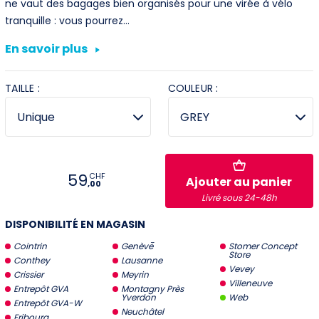
ne vaut des bagages bien organisés pour une virée à vélo
tranquille : vous pourrez…
Villeneuve
En savoir plus
Yverdon
TAILLE :
COULEUR :
Stromer Concept Store
59
CHF
Ajouter au panier
,00
Livré sous 24-48h
DISPONIBILITÉ EN MAGASIN
Cointrin
Genève
Stomer Concept
Store
Conthey
Lausanne
Vevey
Crissier
Meyrin
Villeneuve
Entrepôt GVA
Montagny Près
Yverdon
Web
Entrepôt GVA-W
Neuchâtel
Fribourg