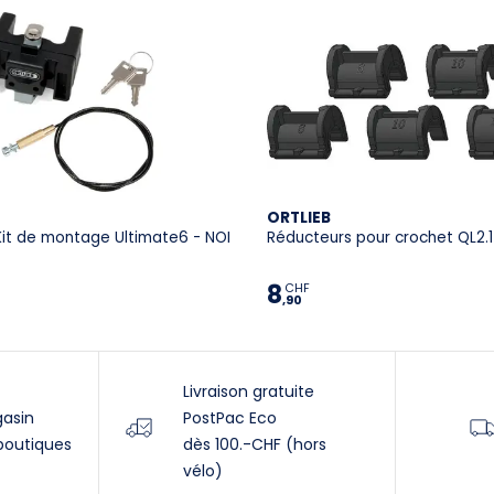
ORTLIEB
Kit de montage Ultimate6 - NOI
Réducteurs pour crochet QL2.1
8
CHF
,90
Livraison gratuite
gasin
PostPac Eco
boutiques
dès 100.-CHF (hors
vélo)