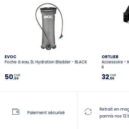
EVOC
ORTLIEB
Poche à eau 3L Hydration Bladder - BLACK
Accessoire - 
R
50
32
CHF
CHF
,00
,50
Retrait en ma
Paiement sécurisé
parmis nos 12 