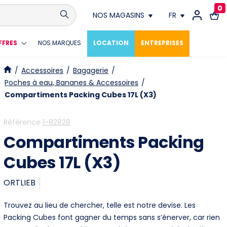
0
NOS MAGASINS
FR
Conthey
FR
FFRES
NOS MARQUES
LOCATION
ENTREPRISES
Crissier
DE
/
Accessoires
/
Bagagerie
/
Poches à eau, Bananes & Accessoires
/
Fribourg
Compartiments Packing Cubes 17L (X3)
Genève
Référence
1-82828
Compartiments Packing
Lausanne
Cubes 17L (X3)
Meyrin
ORTLIEB
Neuchâtel
Trouvez au lieu de chercher, telle est notre devise. Les
Vevey
Packing Cubes font gagner du temps sans s’énerver, car rien