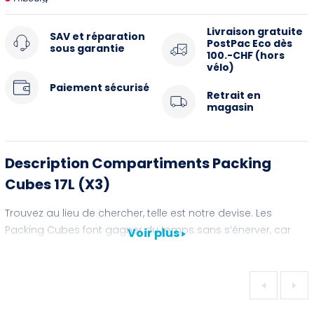
Livraison gratuite
SAV et réparation
PostPac Eco dès
sous garantie
100.-CHF (hors
vélo)
Paiement sécurisé
Retrait en
magasin
Description Compartiments Packing
Cubes 17L (X3)
Trouvez au lieu de chercher, telle est notre devise. Les
Packing Cubes font gagner du temps sans s’énerver, car
Voir plus
rien ne vaut des bagages bien organisés pour une virée à
vélo tranquille : vous pourrez y ranger équipement de
camping, vêtements, trousse de premiers secours, outils,
ustensiles de toilettes et bien plus encore. Ce système de