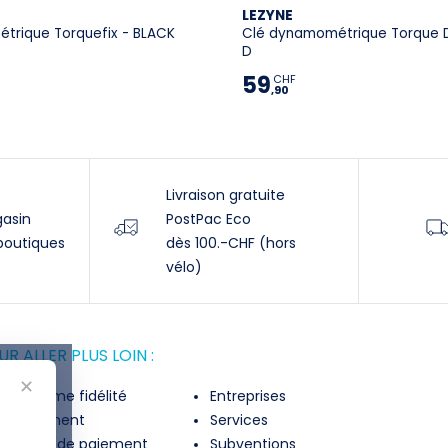
LEZYNE
trique Torquefix - BLACK
Clé dynamométrique Torque D
D
59
CHF
,90
Livraison gratuite
gasin
PostPac Eco
boutiques
dès 100.-CHF (hors
vélo)
R ALLER PLUS LOIN :
✕
rogramme fidélité
Entreprises
inancement
Services
lexibilité de paiement
Subventions