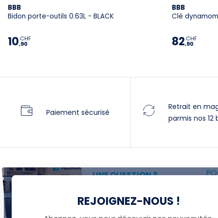
BBB
BBB
Bidon porte-outils 0.63L - BLACK
Clé dynamomé
10
82
CHF
CHF
,90
,90
Retrait en ma
Paiement sécurisé
parmis nos 12 
POU
UNE QUESTION ?
P
Thomas est là pour vous !
REJOIGNEZ-NOUS !
F
+41 22 307 02 00
F