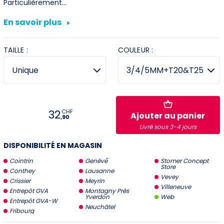
Particulièrement…
Villeneuve
En savoir plus
Yverdon
TAILLE :
COULEUR :
Stromer Concept Store
32
CHF
Ajouter au panier
,90
Livré sous 3-4 jours
DISPONIBILITÉ EN MAGASIN
Cointrin
Genève
Stomer Concept
Store
Conthey
Lausanne
Vevey
Crissier
Meyrin
Villeneuve
Entrepôt GVA
Montagny Près
Yverdon
Web
Entrepôt GVA-W
Neuchâtel
Fribourg