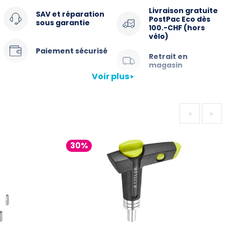
Livraison gratuite
SAV et réparation
PostPac Eco dès
sous garantie
100.-CHF (hors
vélo)
Paiement sécurisé
Retrait en
magasin
Voir plus
Description Clé Dynamométrique Nano
torqbar 5 Nm
La Nano TorqBar est la clé dynamométrique calibré à 5 Nm
30%
la plus compacte du marché! Un outil précis de haute
qualité pour le mécanicien maison, l'atelier ou la poche du
maillot.
Particulièrement adapté aux cadres carbone high-tech, aux
composants et aux dérailleurs électroniques.