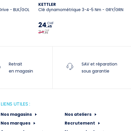
Caractéristiques
KETTLER
rive - BLK/GOL
Clé dynamométrique 3-4-5 Nm - GRY/GRN
3/4/5 mm
Tork T20/T25
24
CHF
,45
34
CHF
,95
Spécifications techniques :
Univers
Cyclo-cross
Route
Retrait
SAV et réparation
en magasin
sous garantie
Année
2021
LIENS UTILES :
Nos magasins
Nos ateliers
Nos marques
Recrutement