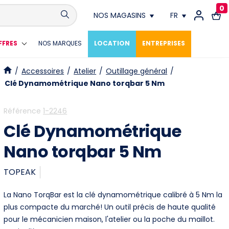
0
NOS MAGASINS
FR
Conthey
FR
FFRES
NOS MARQUES
LOCATION
ENTREPRISES
Crissier
DE
/
Accessoires
/
Atelier
/
Outillage général
/
Clé Dynamométrique Nano torqbar 5 Nm
Fribourg
Référence
1-2246
Genève
Clé Dynamométrique
Lausanne
Nano torqbar 5 Nm
Meyrin
TOPEAK
Neuchâtel
La Nano TorqBar est la clé dynamométrique calibré à 5 Nm la
plus compacte du marché! Un outil précis de haute qualité
Vevey
pour le mécanicien maison, l'atelier ou la poche du maillot.